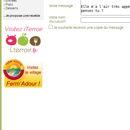
Entrées
Plats
Votre message
Desserts
Je propose une recette
Votre nom
(facultatif)
Visitez iTerroir
Je souhaite recevoir une copie du message