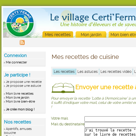
Mes recettes
Mon jardin
Mon bien êtr
Connexion
Mes recettes de cuisine
Me connecter
Les recettes
Les astuces
Les recettes vidéo
Je participe !
Je propose une recette
Envoyer une recette à
Je propose une astuce
Mon livre recettes
Mon livre jardin
Pour envoyer la recette "Lotte à l’Armoricaine" à un
Mon livre bien-être
il suffit d'indiquer votre mail, celui de votre ami(e)
!
Je crée mon blog !
Votre mail
Nos recettes
Mail du destinataire
Apéritifs, amuses
bouche