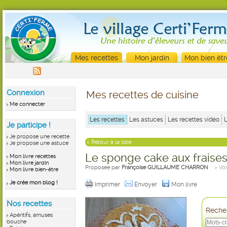
Mes recettes
Mon jardin
Mon bien êtr
Connexion
Mes recettes de cuisine
Me connecter
Les recettes
Les astuces
Les recettes vidéo
Je participe !
Je propose une recette
< Retour à la liste
Je propose une astuce
Le sponge cake aux fraise
Mon livre recettes
Mon livre jardin
Proposée par
Françoise GUILLAUME CHARRON
> Voi
Mon livre bien-être
Je crée mon blog !
Imprimer
Envoyer
Mon livre
Nos recettes
Recher
Apéritifs, amuses
bouche