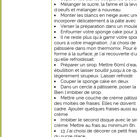
Mélanger le sucre, la farine et la lev
d'oeufs et mélanger à nouveau.
Monter les blancs en neige avec une
incorporer délicatement à la pâte avec
Verser la préparation dans un moul
Enfourner votre sponge cake pour 3
Il ne reste plus qu'à garnir votre sp
cours à votre imagination. J'ai choisi 
pâtissière dans mon thermomix. Pour é
forme à la surface, je l'ai recouverte d
qu'elle refroidissait.
Préparer un sirop. Mettre 60ml d'eau
ébullition et laisser bouillir jusqu'à ce
légèrement sirupeux. Laisser refroidir.
Couper le sponge cake en deux.
Dans un cercle à pâtisserie, poser l
Bien l'imbiber de sirop.
Mettre une couche de crème pâtissiè
des moitiés de fraises. Elles ne doivent
cadre. Ajouter quelques fraises aussi au
crème.
Imbiber le second disque avec le siro
crème. Mettre au frais au minimum 6h.
13 J'ai choisi de décorer ce petit fr
du sucre glace.