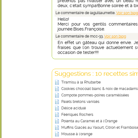
prétends pas rivaliser avec un beau frai
deux, c'était sympa!Bonne soirée et à b
Le commentaire de laguillaumette.
Voir son blog
Hello!
Merci pour vos gentils commentaires
journée.Bises.Françoise.
Le commentaire de mcc-33.
Voir son blog
En effet un gâteau qui donne envie. Je
fraises que l'on trouve actuellement s
occasion de tester!!!!
Suggestions : 10 recettes sim
Tiramisu à la Rhubarbe
Cookies chocolat blanc & noix de macadami
Compote pommes-poires caramélisées
Palets bretons vanillés
Délice acidulé
Féériques Rochers
Polenta au Caramel et à l'Orange
Muffins Glacés au Yaourt, Citron et Frambois
Mousse à l'orange