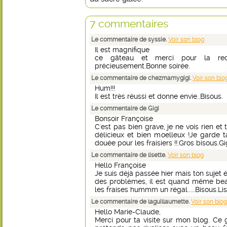
7 commentaires
Le commentaire de syssie.
Voir son blog
Il est magnifique
ce gâteau et merci pour la rec
précieusement.Bonne soirée.
Le commentaire de chezmamygigi.
Voir son blo
Hum!!!
Il est très réussi et donne envie..Bisous.
Le commentaire de Gigi
Bonsoir Françoise
C'est pas bien grave, je ne vois rien et
délicieux et bien moelleux !Je garde ta
douée pour les fraisiers !!.Gros bisous.Gig
Le commentaire de lisette.
Voir son blog
Hello Françoise
Je suis déjà passée hier mais ton sujet 
des problèmes, il est quand même bea
les fraises hummm un régal.....Bisous.Lis
Le commentaire de laguillaumette.
Voir son blog
Hello Marie-Claude,
Merci pour ta visite sur mon blog. Ce 