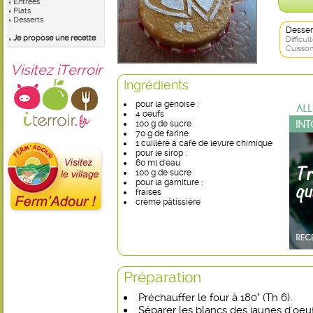
Entrées
Plats
Desserts
Desser
Je propose une recette
Difficult
Cuisson
Visitez iTerroir
Ingrédients
pour la génoise :
4 oeufs
100 g de sucre
70 g de farine
1 cuillère à café de levure chimique
pour le sirop :
60 ml d'eau
100 g de sucre
pour la garniture :
fraises
crème pâtissière
Préparation
Préchauffer le four à 180° (Th 6).
Séparer les blancs des jaunes d'oeuf