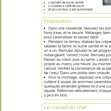
2 sachets de sucre vanillé
2 cuillères à café de sucre
16 pics en bois (2 par aumônière)
Préparation
Dans une casserole, réduisez les 
fond d'eau et le beurre. Mélangez bien.
pour caraméliser et laissez tiédir.
Pendant ce temps, réalisez les crêp
saladier la farine, le sucre vanillé et le 
un à un. Remuez. Ajoutez le lait progr
mélangeant. Versez l'huile. Remuez jusq
Passez au robot, puis au tamis. Laissez
propre au moins une heure. Au moment 
l'alcool. Vérifiez la consistance de la pâ
de l'eau). Dans une poêle bien chaude, 
Pour le montage, disposez une crêpe
cuillère à soupe de pommes caramélisé
quelques amandes grillées et d'une cui
liquide. Refermez délicatement chaque 
2 pics en bois.
Le conseil du chef