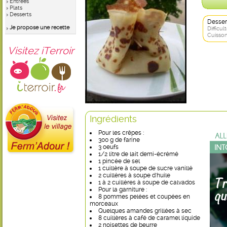
Entrées
Plats
Desserts
Desser
Je propose une recette
Difficult
Cuisson
Visitez iTerroir
Ingrédients
Pour les crêpes :
300 g de farine
3 oeufs
1/2 litre de lait demi-écrémé
1 pincée de sel
1 cuillère à soupe de sucre vanillé
2 cuillères à soupe d'huile
1 à 2 cuillères à soupe de calvados
Pour la garniture :
8 pommes pelées et coupées en
morceaux
Quelques amandes grillées à sec
8 cuillères à café de caramel liquide
2 noisettes de beurre