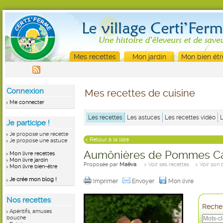
Mes recettes
Mon jardin
Mon bien êtr
Connexion
Mes recettes de cuisine
Me connecter
Les recettes
Les astuces
Les recettes vidéo
Je participe !
Je propose une recette
< Retour à la liste
Je propose une astuce
Aumônières de Pommes Ca
Mon livre recettes
Mon livre jardin
Proposée par
Maëva
> Voir ses recettes
> Voir son 
Mon livre bien-être
Je crée mon blog !
Imprimer
Envoyer
Mon livre
Nos recettes
Recher
Apéritifs, amuses
bouche