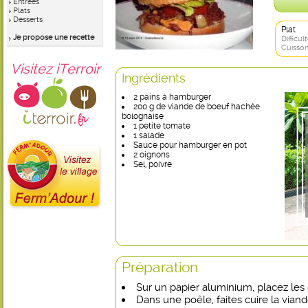
Entrées
Plats
Desserts
Plat
Je propose une recette
Difficult
Cuisson
Visitez iTerroir
Ingrédients
2 pains à hamburger
200 g de viande de boeuf hachée
bolognaise
1 petite tomate
1 salade
Sauce pour hamburger en pot
2 oignons
Sel, poivre
Préparation
Sur un papier aluminium, placez le
Dans une poêle, faites cuire la via