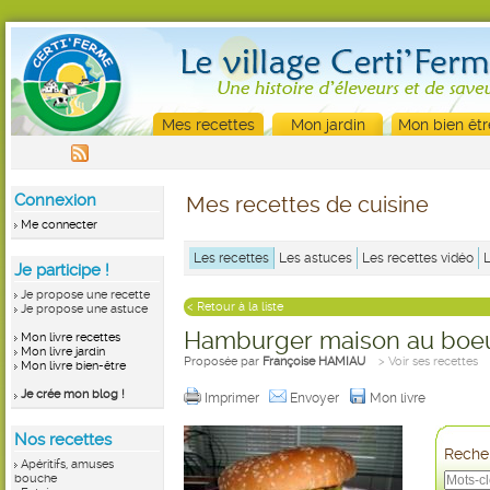
Mes recettes
Mon jardin
Mon bien êtr
Connexion
Mes recettes de cuisine
Me connecter
Les recettes
Les astuces
Les recettes vidéo
Je participe !
Je propose une recette
< Retour à la liste
Je propose une astuce
Hamburger maison au boe
Mon livre recettes
Mon livre jardin
Proposée par
Françoise HAMIAU
> Voir ses recettes
Mon livre bien-être
Je crée mon blog !
Imprimer
Envoyer
Mon livre
Nos recettes
Recher
Apéritifs, amuses
bouche