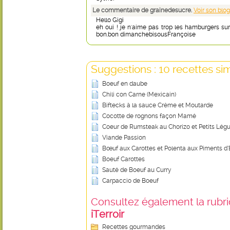
Le commentaire de grainedesucre.
Voir son blog
Hello Gigi
eh oui ! je n'aime pas trop les hamburgers surt
bon.bon dimanchebisousFrançoise
Suggestions : 10 recettes sim
Boeuf en daube
Chili con Carne (Mexicain)
Biftecks à la sauce Crème et Moutarde
Cocotte de rognons façon Mamé
Coeur de Rumsteak au Chorizo et Petits Lé
Viande Passion
Bœuf aux Carottes et Polenta aux Piments d’
Boeuf Carottes
Sauté de Boeuf au Curry
Carpaccio de Boeuf
Consultez également la rubriq
iTerroir
Recettes gourmandes