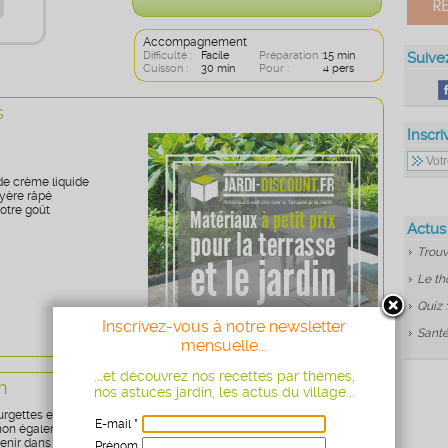
Accompagnement
Difficulté :
Facile
Préparation :
15 min
Suive
Cuisson :
30 min
Pour :
4 pers
s
Inscri
 de crème liquide
uyère râpé
votre goût
Actus
Trouv
Le th
Quiz 
Inscrivez-vous à notre newsletter
Santé
mensuelle...
...et découvrez nos recettes par thèmes,
n
nos astuces jardin, les actus du village...
rgettes et coupez-les en fines lamelles.
E-mail *
non également en fines lamelles.
venir dans une poêle avec un peu d'huile.
Prénom