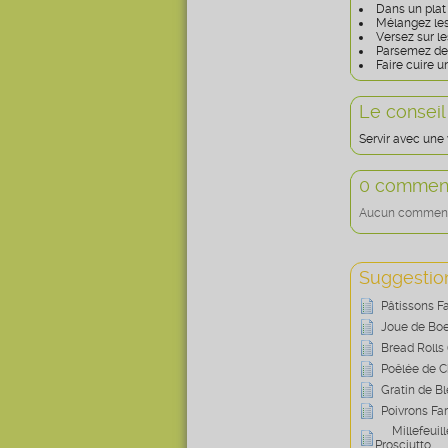
Dans un plat 
Mélangez les 
Versez sur le
Parsemez de 
Faire cuire u
Le conseil
Servir avec une 
0 comment
Aucun commentai
Suggestion
Pâtissons F
Joue de Bo
Bread Rolls
Poêlée de 
Gratin de B
Poivrons Fa
Millefeui
Prosciutto