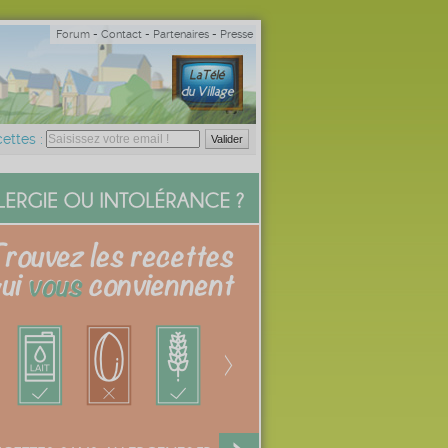
Forum
-
Contact
-
Partenaires
-
Presse
ettes :