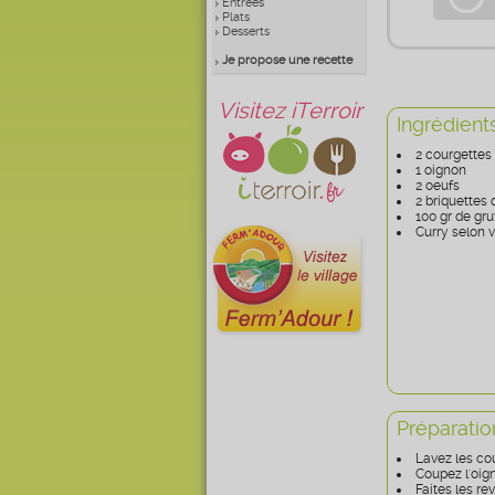
Entrées
Plats
Desserts
Je propose une recette
Visitez iTerroir
Ingrédient
2 courgettes
1 oignon
2 oeufs
2 briquettes
100 gr de gr
Curry selon 
Préparatio
Lavez les cou
Coupez l'oig
Faites les re