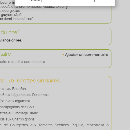
beurré, intercalez les courgettes et les rondelles d'oignons.
Age
* obligatoire
oeufs et la crème liquide. Ajoutez le curry.
s courgettes.
gruyère râpé.
ne demi-heure à 200°.
 du chef
viande grillée.
aire
+
Ajouter un commentaire
re n'est lié à cette recette
s : 10 recettes similaires
arcis au Beaufort
euf aux Légumes du Printemps
 (pain aux légumes)
Champignons des Bois
lettes au Fromage Blanc
rcis aux Champignons
lle de Courgettes aux Tomates Séchées, Piquillo, Mozzarella &