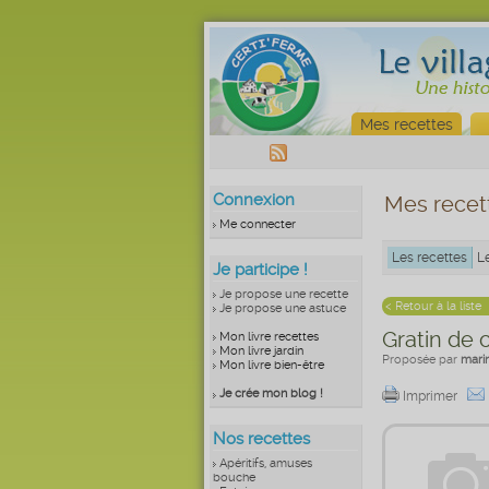
Mes recettes
Connexion
Mes recet
Me connecter
Les recettes
L
Je participe !
Je propose une recette
< Retour à la liste
Je propose une astuce
Gratin de 
Mon livre recettes
Mon livre jardin
Proposée par
mari
Mon livre bien-être
Je crée mon blog !
Imprimer
Nos recettes
Apéritifs, amuses
bouche