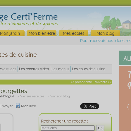
Mon jardin
Mon bien être
Mes écoles
Mon blog
Pour recevoir nos idées rec
tes de cuisine
es astuces
Les recettes vidéo
Les menus
Les cours de cuisine
<< précédente
suivante >>
courgettes
ne blogue
> Voir ses recettes
> Voir son blog
Envoyer
Mon livre
Rechercher une recette :