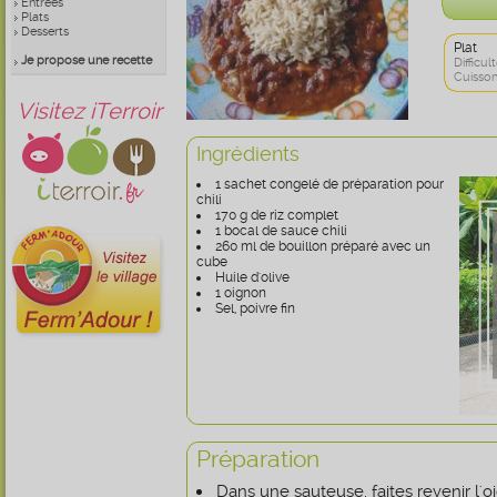
Entrées
Plats
Desserts
Plat
Je propose une recette
Difficult
Cuisson
Visitez iTerroir
Ingrédients
1 sachet congelé de préparation pour
chili
170 g de riz complet
1 bocal de sauce chili
260 ml de bouillon préparé avec un
cube
Huile d'olive
1 oignon
Sel, poivre fin
Préparation
Dans une sauteuse, faites revenir l