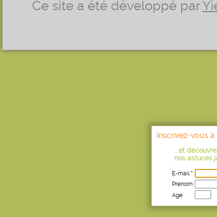
Ce site a été développé par
Yi
Inscrivez-vous à 
...et découvr
nos astuces ja
E-mail *
Prénom
Age