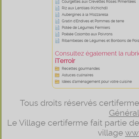
Courgettes aux Crevettes Roses Pimentées
Riz aux Lentilles (Kchichdi)
Aubergines à la Mozzarella
Gratin d'Endives et Pommes de terre
Potée de Légumes Fermiers
Poêlée Colombo aux Poivrons
Ribambelles de Légumes et Bonbons de Poi
Consultez également la rubriq
iTerroir
Recettes gourmandes
Astuces culinaires
Idées d’aménagement pour votre cuisine
Tous droits réservés certifer
Générale
Le Village certiferme fait partie 
village
ww