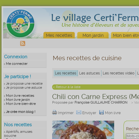
Mes recettes
Mon jardin
Mon bien êtr
Connexion
Mes recettes de cuisine
Me connecter
Les recettes
Les astuces
Les recettes vidéo
Je participe !
Je propose une recette
< Retour à la liste
Je propose une astuce
Chili con Carne Express (Me
Mon livre recettes
Mon livre jardin
Proposée par
Françoise GUILLAUME CHARRON
> Voi
Mon livre bien-être
Je crée mon blog !
Imprimer
Envoyer
Mon livre
Nos recettes
Recher
Apéritifs, amuses
bouche