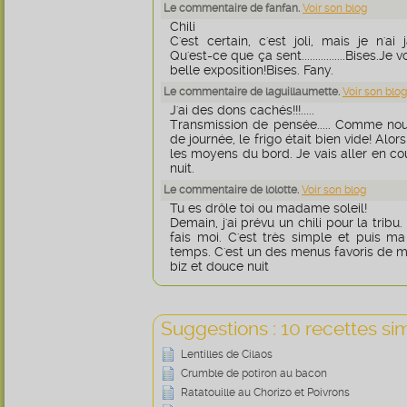
Le commentaire de fanfan.
Voir son blog
Chili
C'est certain, c'est joli, mais je n'a
Qu'est-ce que ça sent................Bises.J
belle exposition!Bises. Fany.
Le commentaire de laguillaumette.
Voir son blog
J'ai des dons cachés!!!.....
Transmission de pensée..... Comme nou
de journée, le frigo était bien vide! Alors
les moyens du bord. Je vais aller en c
nuit.
Le commentaire de lolotte.
Voir son blog
Tu es drôle toi ou madame soleil!
Demain, j'ai prévu un chili pour la tribu.
fais moi. C'est très simple et puis m
temps. C'est un des menus favoris de ma
biz et douce nuit
Suggestions : 10 recettes sim
Lentilles de Cilaos
Crumble de potiron au bacon
Ratatouille au Chorizo et Poivrons