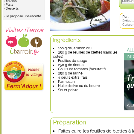
Entrées
Plats
Desserts
Je propose une recette
Plat
Difficult
Cuisson
Visitez iTerroir
Ingrédients
100 g de jambon cru
250 g de feuilles de blettes (sans les
côtes)
Feuilles de sauge
250 g de ricotta
Coulis de tomates (facultatif)
250 g de farine
4 oeufs extra frais
Parmesan
Huile d'olive ou du beurre
Sel et poivre
Préparation
Faites cuire les feuilles de blettes à 