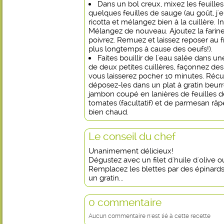
Dans un bol creux, mixez les feuille
quelques feuilles de sauge (au goût, j'e
ricotta et mélangez bien à la cuillère. 
Mélangez de nouveau. Ajoutez la farine
poivrez. Remuez et laissez reposer au fr
plus longtemps à cause des oeufs!).
Faites bouillir de l'eau salée dans un
de deux petites cuillères, façonnez de
vous laisserez pocher 10 minutes. Récu
déposez-les dans un plat à gratin beur
jambon coupé en lanières de feuilles d
tomates (facultatif) et de parmesan râpé
bien chaud.
Le conseil du chef
Unanimement délicieux!
Dégustez avec un filet d'huile d'olive 
Remplacez les blettes par des épinards 
un gratin...
0 commentaire
Aucun commentaire n'est lié à cette recette