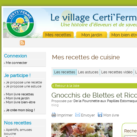
Mes recettes
Mon jardin
Mon bien êtr
Connexion
Mes recettes de cuisine
Me connecter
Les recettes
Les astuces
Les recettes vidéo
Je participe !
Je propose une recette
< Retour à la liste
Je propose une astuce
Gnocchis de Blettes et Rico
Mon livre recettes
Mon livre jardin
Proposée par
De la Fourchette aux Papilles Estomaqué
Mon livre bien-être
blog
Je crée mon blog !
Imprimer
Envoyer
Mon livre
Nos recettes
Apéritifs, amuses
Recher
bouche