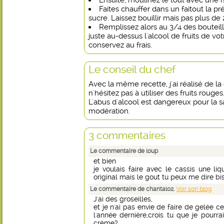
Ensuite, moulinez le tout avec une 
Faites chauffer dans un faitout la p
sucre. Laissez bouillir mais pas plus de 
Remplissez alors au 3/4 des bouteill
juste au-dessus l'alcool de fruits de v
conservez au frais.
Le conseil du chef
Avec la même recette, j'ai réalisé de l
n'hésitez pas à utiliser des fruits rouges
L'abus d'alcool est dangereux pour la
modération.
3 commentaires
Le commentaire de loup
et bien
je voulais faire avec le cassis une l
original mais le gout tu peux me dire bi
Le commentaire de chantal02.
Voir son blog
J'ai des groseilles,
et je n'ai pas envie de faire de gelée c
l'année dernière,crois tu que je pourrai
crème?