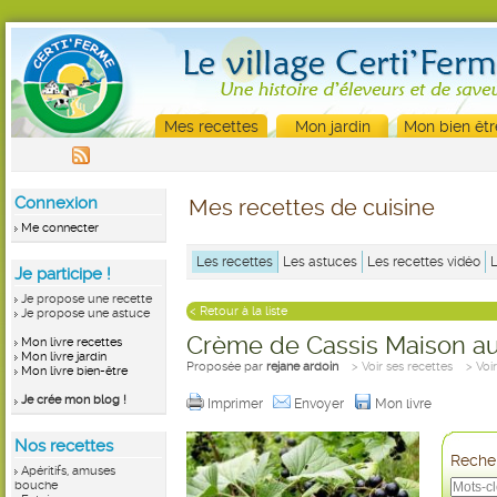
Mes recettes
Mon jardin
Mon bien êtr
Connexion
Mes recettes de cuisine
Me connecter
Les recettes
Les astuces
Les recettes vidéo
Je participe !
Je propose une recette
< Retour à la liste
Je propose une astuce
Crème de Cassis Maison a
Mon livre recettes
Mon livre jardin
Proposée par
rejane ardoin
> Voir ses recettes
> Voi
Mon livre bien-être
Je crée mon blog !
Imprimer
Envoyer
Mon livre
Nos recettes
Recher
Apéritifs, amuses
bouche