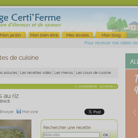
Mon jardin
Mon bien être
Mes écoles
Mon blog
Pour recevoir nos idées rec
tes de cuisine
es astuces
Les recettes vidéo
Les menus
Les cours de cuisine
<< précédente
suivante >>
 au riz
RENCE
Envoyer
Mon livre
Rechercher une recette :