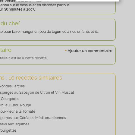
rer. Verser l'eau uniformément.
Age
* obligatoire
ntal sur le dessus et en disposer partout.
ur 35 minutes à 200°C.
 du chef
te pour faire manger un peu de légumes à nos enfants et ils
aire
+
Ajouter un commentaire
re n'est lié à cette recette
s : 10 recettes similaires
Rondes Farcies
’Asperges au Sabayon de Citron et Vin Muscat
 Courgettes
arci au Chou Rouge
hou-Fleur à la Tomate
égumes aux Céréales Méditerranéennes
teaks aux légumes
Courgettes