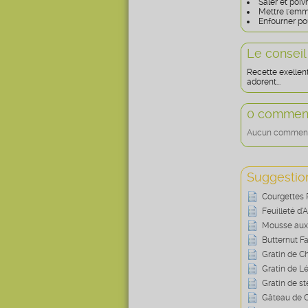
Saler et poiv
Mettre l'emme
Enfourner po
Le conseil
Recette exellen
adorent...
0 comment
Aucun commentai
Suggestion
Courgettes 
Feuilleté d
Mousse aux
Butternut F
Gratin de C
Gratin de L
Gratin de s
Gâteau de 