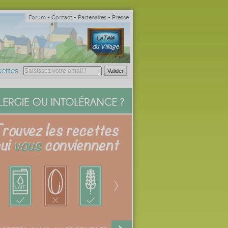
Forum
-
Contact
-
Partenaires
-
Presse
ettes :