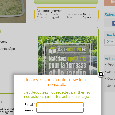
Accompagnement
Difficulté :
Facile
Préparation :
10 min
Suive
Cuisson :
35 min
Pour :
6 pers
s
Inscri
gettes
ental râpé
Actus
Trouv
Le th
Quiz 
Inscrivez-vous à notre newsletter
mensuelle...
Santé
...et découvrez nos recettes par thèmes,
nos astuces jardin, les actus du village...
n
E-mail *
 dans un plat rectangulaire à four et étaler-le sur toute la surface.
Prénom
courgettes, les couper en rondelles puis, en petits cubes.