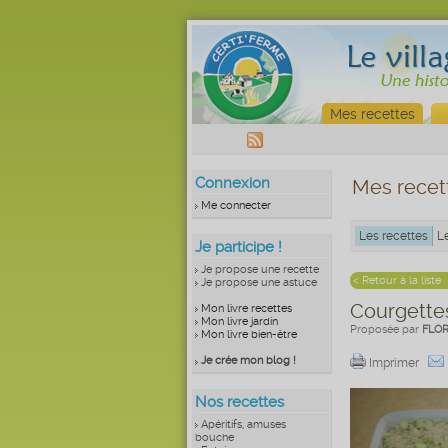
Mes recettes
Connexion
Mes recet
Me connecter
Les recettes
L
Je participe !
Je propose une recette
< Retour à la liste
Je propose une astuce
Courgettes
Mon livre recettes
Mon livre jardin
Proposée par
FLO
Mon livre bien-être
Je crée mon blog !
Imprimer
Nos recettes
Apéritifs, amuses
bouche