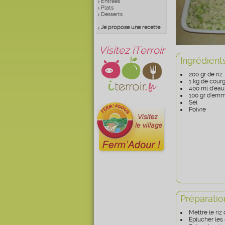
Entrées
Plats
Desserts
Je propose une recette
Visitez iTerroir
Ingrédient
200 gr de riz
1 kg de cour
400 ml d'eau
100 gr d'emm
Sel
Poivre
Préparatio
Mettre le riz
Éplucher les 