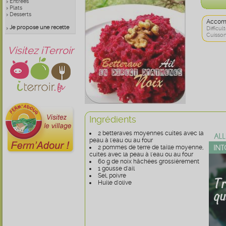
Entrées
Plats
Desserts
Accom
Je propose une recette
Difficult
Cuisson
Visitez iTerroir
Ingrédients
2 betteraves moyennes cuites avec la
peau à l'eau ou au four
2 pommes de terre de taille moyenne,
cuites avec la peau à l'eau ou au four
60 g de noix hâchées grossièrement
1 gousse d'ail
Sel, poivre
Huile d'olive