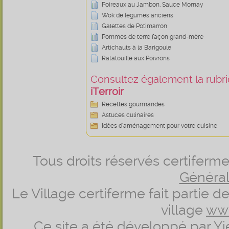
Poireaux au Jambon, Sauce Mornay
Wok de légumes anciens
Galettes de Potimarron
Pommes de terre façon grand-mère
Artichauts à la Barigoule
Ratatouille aux Poivrons
Consultez également la rubriq
iTerroir
Recettes gourmandes
Astuces culinaires
Idées d’aménagement pour votre cuisine
Tous droits réservés certifer
Générale
Le Village certiferme fait partie 
village
ww
Ce site a été développé par
Yi