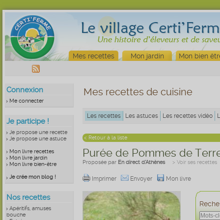
Mes recettes
Mon jardin
Mon bien êtr
Connexion
Mes recettes de cuisine
Me connecter
Les recettes
Les astuces
Les recettes vidéo
Je participe !
Je propose une recette
< Retour à la liste
Je propose une astuce
Purée de Pommes de Terre
Mon livre recettes
Mon livre jardin
Proposée par
En direct d’Athènes
> Voir ses recettes
Mon livre bien-être
Je crée mon blog !
Imprimer
Envoyer
Mon livre
Nos recettes
Recher
Apéritifs, amuses
bouche