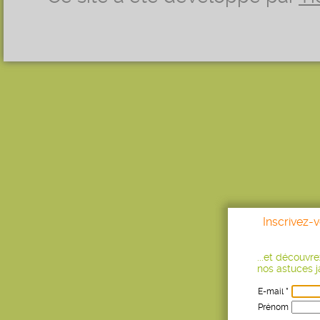
Inscrivez-
...et découvr
nos astuces ja
E-mail *
Prénom