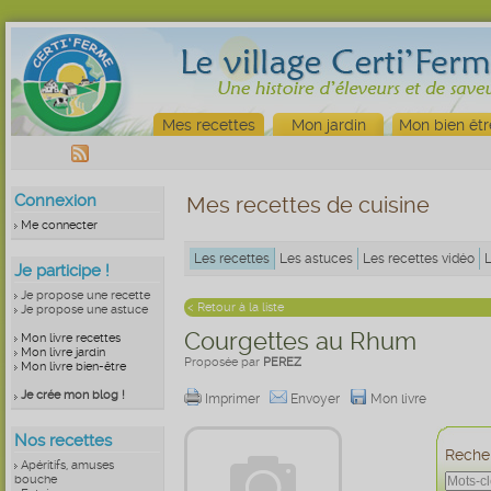
Mes recettes
Mon jardin
Mon bien êtr
Connexion
Mes recettes de cuisine
Me connecter
Les recettes
Les astuces
Les recettes vidéo
Je participe !
Je propose une recette
< Retour à la liste
Je propose une astuce
Courgettes au Rhum
Mon livre recettes
Mon livre jardin
Proposée par
PEREZ
Mon livre bien-être
Je crée mon blog !
Imprimer
Envoyer
Mon livre
Nos recettes
Recher
Apéritifs, amuses
bouche