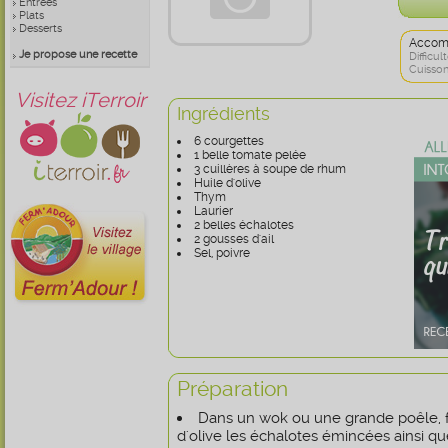
Entrées
Plats
Desserts
Accom
Je propose une recette
Difficult
Cuisson
Visitez iTerroir
Ingrédients
6 courgettes
1 belle tomate pelée
3 cuillères à soupe de rhum
Huile d'olive
Thym
Laurier
2 belles échalotes
2 gousses d'ail
Sel, poivre
Préparation
Dans un wok ou une grande poêle, fa
d'olive les échalotes émincées ainsi qu