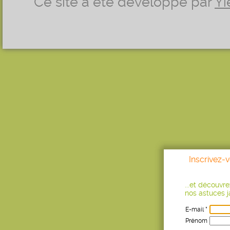
Ce site a été développé par
Yi
Inscrivez-
...et découvr
nos astuces ja
E-mail *
Prénom