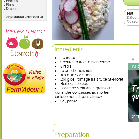
Entrées
Plats
Desserts
Plat
Je propose une recette
Difficult
Cuisson
Visitez iTerroir
Ingrédients
1 carotte
1 petite courgette bien ferme
8 radis
10 cm de radis noir
Jus d’un 1/2 citron
100 g de fromage frais type St-Moret
Herbes ciselées
Poivre de sichuan et grains de
coriandre concassés au mortier
(uniquement si vous aimez)
Sel, poivre
Préparation