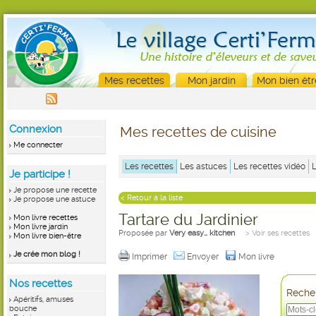
Mes recettes
Mon jardin
Mon bien êtr
Connexion
Mes recettes de cuisine
Me connecter
Les recettes
Les astuces
Les recettes vidéo
Je participe !
Je propose une recette
< Retour à la liste
Je propose une astuce
Tartare du Jardinier
Mon livre recettes
Mon livre jardin
Proposée par
Very easy… kitchen
> Voir ses recettes
Mon livre bien-être
Je crée mon blog !
Imprimer
Envoyer
Mon livre
Nos recettes
Recher
Apéritifs, amuses
bouche