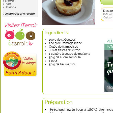
Entrées
Plats
Desserts
Desser
Je propose une recette
Difficult
Cuisson
Visitez iTerroir
Ingrédients
100 g de spéculoos
200 g de fromage blanc
Gelée de framboises
Jus et zestes d'1 citron
1 cuillère à soupe de maïzena
50 g de sucre semoule
1 oeuf
50 g de beurre mou
Préparation
Préchauffez le four à 180°C, thermos