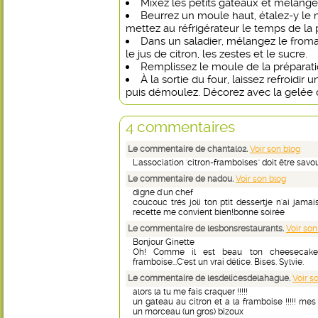
Mixez les petits gâteaux et mélange
Beurrez un moule haut, étalez-y le
mettez au réfrigérateur le temps de la 
Dans un saladier, mélangez le fromag
le jus de citron, les zestes et le sucre.
Remplissez le moule de la préparat
À la sortie du four, laissez refroidir 
puis démoulez. Décorez avec la gelée d
4 commentaires
Le commentaire de chantal02.
Voir son blog
L'association 'citron-framboises" doit être sav
Le commentaire de nadou.
Voir son blog
digne d'un chef
coucouc trés joli ton ptit dessertje n'ai jama
recette me convient bien!bonne soirée
Le commentaire de lesbonsrestaurants.
Voir son
Bonjour Ginette
Oh! Comme il est beau ton cheesecake
framboise...C'est un vrai délice. Bises. Sylvie.
Le commentaire de lesdelicesdelahague.
Voir s
alors la tu me fais craquer !!!!!
un gateau au citron et a la framboise !!!!! mes 
un morceau (un gros) bizoux