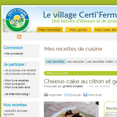
Mes recettes
Mon jardin
Mon bien êtr
Connexion
Mes recettes de cuisine
Me connecter
Les recettes
Les astuces
Les recettes vidéo
Je participe !
Je propose une recette
< Retour à la liste
Je propose une astuce
Cheese-cake au citron et 
Mon livre recettes
Mon livre jardin
Proposée par
ginette bonjean
> Voir ses recettes
> 
Mon livre bien-être
Je crée mon blog !
Imprimer
Envoyer
Mon livre
Nos recettes
Recher
Apéritifs, amuses
bouche