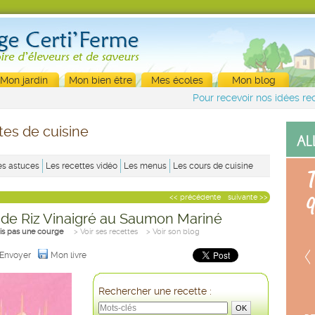
Mon jardin
Mon bien être
Mes écoles
Mon blog
Pour recevoir nos idées rec
tes de cuisine
es astuces
Les recettes vidéo
Les menus
Les cours de cuisine
<< précédente
suivante >>
de Riz Vinaigré au Saumon Mariné
uis pas une courge
> Voir ses recettes
> Voir son blog
Envoyer
Mon livre
Rechercher une recette :