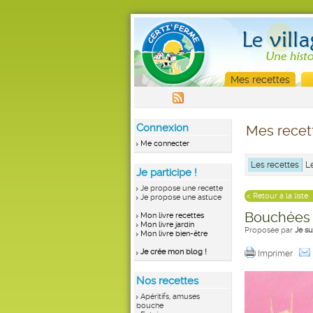
Mes recettes
Connexion
Mes recet
Me connecter
Les recettes
L
Je participe !
Je propose une recette
< Retour à la liste
Je propose une astuce
Bouchées 
Mon livre recettes
Mon livre jardin
Proposée par
Je s
Mon livre bien-être
Je crée mon blog !
Imprimer
Nos recettes
Apéritifs, amuses
bouche