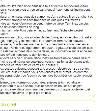
votre riz ultra bien rincé dans une fois et demie son volume d’eau
 ou, si vous en avez un, en suivant tout simplement les instructions
seur.
uisson, munissez-vous du saumon et d’un couteau bien tranchant et
tement, d’abord de fines tranches de quelques millimètres
s des lamelles d’environ un centimètre de large. Terminez par des
ron deux centimètres de long.
 la marinade. Pour cela, émincez finement l’échalote (pelée),
oulette.
s un grand bol, puis ajoutez l’huile d’olive, le jus de citron, du sel et
ngez, plongez-y les morceaux de saumon, remuez de nouveau,
assiette, puis laissez mariner au frais pendant environ une heure.
est cuit, fondant et légèrement craquant, égouttez-le au besoin, puis
n saladier. Arrosez de vinaigre de riz, saupoudrez de sucre et de sel,
sez refroidir une petite demie heure.
de votre service culinaire, découpez une trentaine de carrés de film
n cinq centimètres de côté (pour vous simplifier la vie, étalez le film
planche et tranchez les carrés au couteau).
eux petites cuillères, déposez une grosse noisette de riz au centre
 de film, puis emparez-vous des rebords et refermez-les comme
 les serrant bien, de façon à obtenir des bouchées de riz bien rondes
es.
 mettre en forme vos bouchées, enlevez le film étirable en
e extrémité aux ciseaux, puis déposez les boules sur un plat.
 3 morceaux de saumon mariné par-dessus chaque boule de riz et
que bouchée avec un petit pic en bois.
 du chef