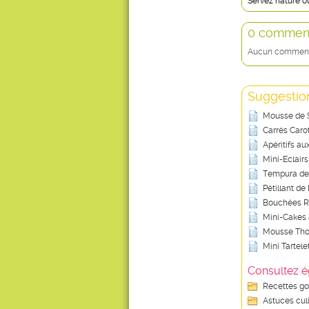
Servez nature o
0 comment
Aucun commentai
Suggestion
Mousse de
Carrés Carot
Apéritifs a
Mini-Eclair
Tempura de 
Pétillant d
Bouchées R
Mini-Cakes 
Mousse Thon
Mini Tartele
Consultez é
Recettes g
Astuces cul