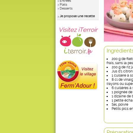
Entrées
Plats
Desserts
Je propose une recette
Visitez iTerroir
Ingrédient
200 g de file
frais, sans la pe
200 g de riz 
Jus d’1 citron
1 cuillère à 
8 cl de vinai
(rayons ou supe
6 cuillères à
1 poignée de 
1 dizaine de 
1 petite écha
Sel, poivre
Petits pics e
Préparatio