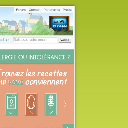
Forum
-
Contact
-
Partenaires
-
Presse
ettes :