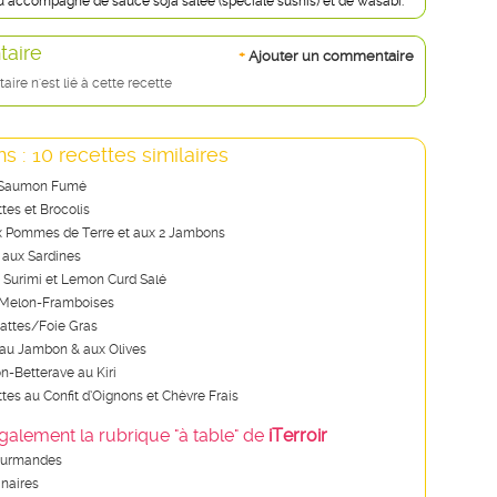
u accompagné de sauce soja salée (spéciale sushis) et de wasabi.
aire
+
Ajouter un commentaire
re n'est lié à cette recette
s : 10 recettes similaires
 Saumon Fumé
tes et Brocolis
ux Pommes de Terre et aux 2 Jambons
s aux Sardines
Surimi et Lemon Curd Salé
e Melon-Framboises
attes/Foie Gras
au Jambon & aux Olives
-Betterave au Kiri
ttes au Confit d’Oignons et Chèvre Frais
galement la rubrique "à table" de
iTerroir
ourmandes
inaires