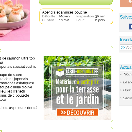
Apéritifs et amuses bouche
Difficulté :
Moyen
Préparation :
30 min
Suive
Cuisson :
10 min
Pour :
6 pers
Inscri
s
ts de saumon ultra top
au
japonais spécial sushis
Actus
Trouv
soupe de sucre
gre de riz japonais
Le th
rmarchés asiatiques)
 soupe d’huile d’olive
Quiz 
feuilles d’aneth
brins de ciboulette
Santé
lote
n bois (type cure-dents)
n