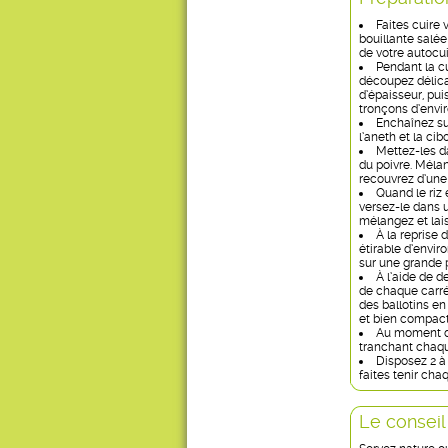
Faites cuire 
bouillante salée
de votre autocui
Pendant la c
découpez délica
d’épaisseur, pui
tronçons d’envi
Enchaînez sur
l’aneth et la cib
Mettez-les dan
du poivre. Méla
recouvrez d’une 
Quand le riz 
versez-le dans u
mélangez et lais
À la reprise 
étirable d’enviro
sur une grande 
À l’aide de d
de chaque carré
des ballotins en
et bien compact
Au moment de
tranchant chaqu
Disposez 2 à
faites tenir cha
Le conseil