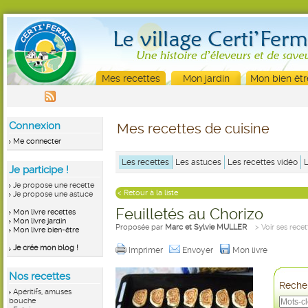
Mes recettes
Mon jardin
Mon bien êtr
Connexion
Mes recettes de cuisine
Me connecter
Les recettes
Les astuces
Les recettes vidéo
Je participe !
Je propose une recette
< Retour à la liste
Je propose une astuce
Feuilletés au Chorizo
Mon livre recettes
Mon livre jardin
Proposée par
Marc et Sylvie MULLER
> Voir ses recet
Mon livre bien-être
Je crée mon blog !
Imprimer
Envoyer
Mon livre
Nos recettes
Recher
Apéritifs, amuses
bouche