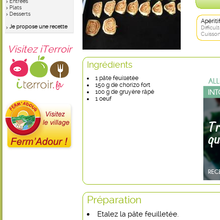
Entrées
Plats
Desserts
Apérit
Je propose une recette
Difficult
Cuisson
Visitez iTerroir
Ingrédients
1 pâte feuilletée
150 g de chorizo fort
100 g de gruyère râpé
1 oeuf
Préparation
Etalez la pâte feuilletée.