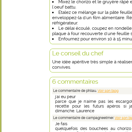
Mixez le chorizo et le gruyère râpé 
l'oeuf battu.
Etalez ce mélange sur la pâte feuill
enveloppez-la d'un film alimentaire. R
réfrigérateur.
Le délai écoulé, coupez en rondelle
plaque à four recouverte d'une feuille s
Enfournez pour environ 10 à 15 minu
Le conseil du chef
Une idée apéritive très simple à réalise
convives.
6 commentaires
Le commentaire de philau.
Voir son blog
j'ai eu peur
parce que je n'aime pas les escargot
recette pour les futurs apéros si ja
dimanche. Laurence
Le commentaire de campagneetmer.
Voir son b
Je fais
quelquefois des bouchées au chorizo