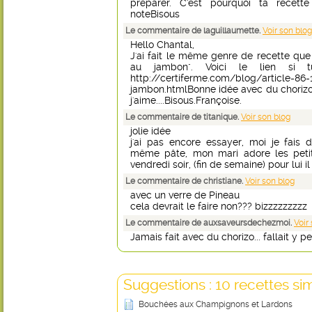
préparer. C'est pourquoi ta recett
noteBisous
Le commentaire de laguillaumette.
Voir son blog
Hello Chantal,
J'ai fait le même genre de recette que t
au jambon". Voici le lien si 
http://certiferme.com/blog/article-86
jambon.htmlBonne idée avec du chorizo!
j'aime....Bisous.Françoise.
Le commentaire de titanique.
Voir son blog
jolie idée
j'ai pas encore essayer, moi je fais 
même pâte, mon mari adore les petit
vendredi soir, (fin de semaine) pour lui i
Le commentaire de christiane.
Voir son blog
avec un verre de Pineau
cela devrait le faire non??? bizzzzzzzzz
Le commentaire de auxsaveursdechezmoi.
Voir
Jamais fait avec du chorizo... fallait y pe
Suggestions : 10 recettes sim
Bouchées aux Champignons et Lardons