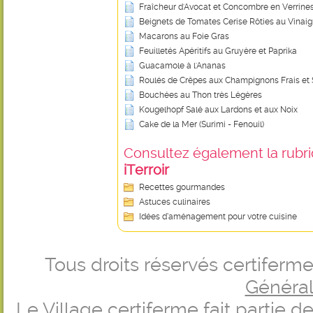
Fraîcheur d'Avocat et Concombre en Verrine
Beignets de Tomates Cerise Rôties au Vinai
Macarons au Foie Gras
Feuilletés Apéritifs au Gruyère et Paprika
Guacamole à l'Ananas
Roulés de Crêpes aux Champignons Frais e
Bouchées au Thon très Légères
Kougelhopf Salé aux Lardons et aux Noix
Cake de la Mer (Surimi - Fenouil)
Consultez également la rubriq
iTerroir
Recettes gourmandes
Astuces culinaires
Idées d’aménagement pour votre cuisine
Tous droits réservés certifer
Générale
Le Village certiferme fait partie 