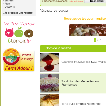
Entrées
> Recherche avancée
+ de critères
Plats
Desserts
Résultats : 20 recettes
Je propose une recette
Recettes de les gourmandise
Visitez iTerroir
1
2
>
Nom de la recette
Véritable Cheesecake New Yorkai
Tourbillon des Merveilles aux
Framboises
Tarte aux Pommes Normande