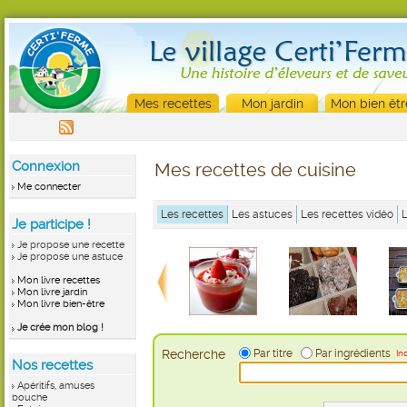
Mes recettes
Mon jardin
Mon bien êtr
Connexion
Mes recettes de cuisine
Me connecter
Les recettes
Les astuces
Les recettes vidéo
Je participe !
Je propose une recette
Je propose une astuce
Mon livre recettes
Mon livre jardin
Mon livre bien-être
Je crée mon blog !
Recherche
Par titre
Par ingrédients
In
Nos recettes
Apéritifs, amuses
bouche