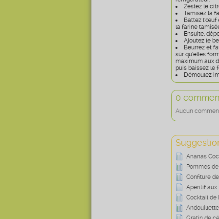
Zestez le cit
Tamisez la fa
Battez l'œuf 
la farine tamisé
Ensuite, dépo
Ajoutez le b
Beurrez et fa
sûr qu'elles for
maximum aux deu
puis baissez le 
Démoulez immé
0 comment
Aucun commentai
Suggestion
Ananas Cock
Pommes de T
Confiture de
Apéritif aux
Cocktail de 
Andouillette
Gratin de cé