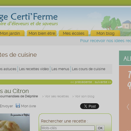
Mon jardin
Mon bien être
Mes écoles
Mon blog
Pour recevoir nos idées rec
tes de cuisine
es astuces
Les recettes vidéo
Les menus
Les cours de cuisine
<< précédente
suivante >>
s au Citron
gourmandises de Delphine
> Voir ses recettes
> Voir son blog
Envoyer
Mon livre
Rechercher une recette :