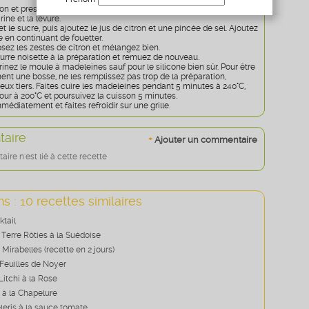
ron et pressez-le.
Age
* obligatoire
rine et la levure.
et le sucre, puis ajoutez le jus de citron et une pincée de sel. Ajoutez
e en continuant de fouetter.
sez les zestes de citron et mélangez bien.
eurre noisette à la préparation et remuez de nouveau.
rinez le moule à madeleines sauf pour le silicone bien sûr. Pour être
ment une bosse, ne les remplissez pas trop de la préparation,
x tiers. Faites cuire les madeleines pendant 5 minutes à 240°C,
four à 200°C et poursuivez la cuisson 5 minutes.
diatement et faites refroidir sur une grille.
aire
+
Ajouter un commentaire
re n'est lié à cette recette
s : 10 recettes similaires
tail
erre Rôties à la Suédoise
 Mirabelles (recette en 2 jours)
 Feuilles de Noyer
Litchi à la Rose
 à la Chapelure
leris à la sauce tomate