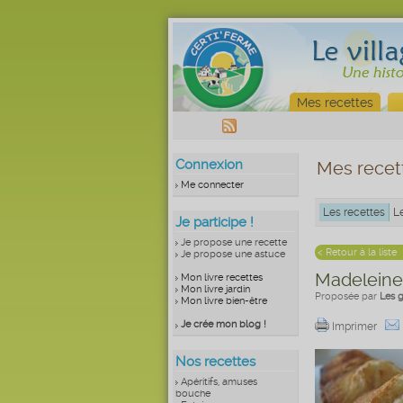
Mes recettes
Connexion
Mes recet
Me connecter
Les recettes
L
Je participe !
Je propose une recette
< Retour à la liste
Je propose une astuce
Madeleine
Mon livre recettes
Mon livre jardin
Proposée par
Les 
Mon livre bien-être
Je crée mon blog !
Imprimer
Nos recettes
Apéritifs, amuses
bouche