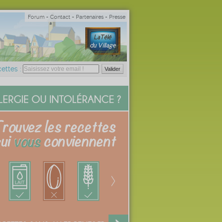
Forum
-
Contact
-
Partenaires
-
Presse
ettes :