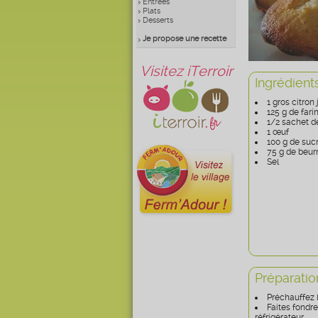
Entrées
Plats
Desserts
Je propose une recette
Visitez iTerroir
Ingrédient
1 gros citron
125 g de fari
1/2 sachet d
1 œuf
100 g de suc
75 g de beur
Sel
Préparatio
Préchauffez l
Faites fondre
réfrigérateur.