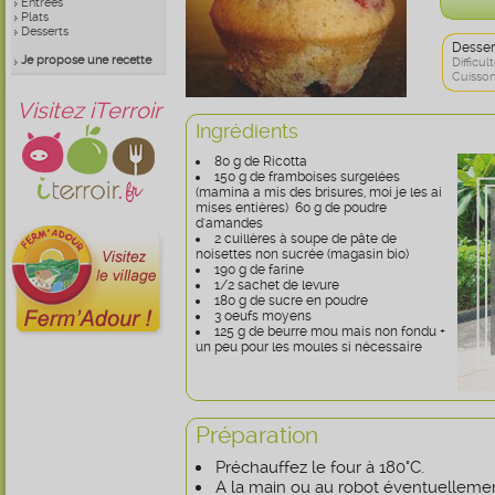
Entrées
Plats
Desserts
Desser
Je propose une recette
Difficult
Cuisson
Visitez iTerroir
Ingrédients
80 g de Ricotta
150 g de framboises surgelées
(mamina a mis des brisures, moi je les ai
mises entières) 60 g de poudre
d'amandes
2 cuillères à soupe de pâte de
noisettes non sucrée (magasin bio)
190 g de farine
1/2 sachet de levure
180 g de sucre en poudre
3 oeufs moyens
125 g de beurre mou mais non fondu +
un peu pour les moules si nécessaire
Préparation
Préchauffez le four à 180°C.
A la main ou au robot éventuellement