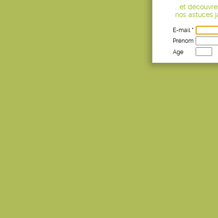
...et découvr
nos astuces ja
E-mail *
Prénom
Age