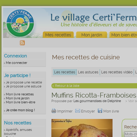
Mes recettes
Mon jardin
Mon bien êtr
Connexion
Mes recettes de cuisine
Me connecter
Les recettes
Les astuces
Les recettes vidéo
Je participe !
Je propose une recette
< Retour à la liste
Je propose une astuce
Muffins Ricotta-Framboises
Mon livre recettes
Mon livre jardin
Proposée par
Les gourmandises de Delphine
> Voir 
Mon livre bien-être
Je crée mon blog !
Imprimer
Envoyer
Mon livre
Nos recettes
Recher
Apéritifs, amuses
bouche