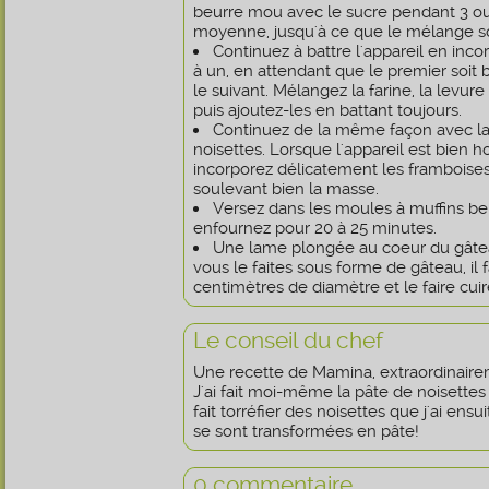
beurre mou avec le sucre pendant 3 ou
moyenne, jusqu'à ce que le mélange so
Continuez à battre l'appareil en inco
à un, en attendant que le premier soit 
le suivant. Mélangez la farine, la levur
puis ajoutez-les en battant toujours.
Continuez de la même façon avec la r
noisettes. Lorsque l'appareil est bien 
incorporez délicatement les framboise
soulevant bien la masse.
Versez dans les moules à muffins beu
enfournez pour 20 à 25 minutes.
Une lame plongée au coeur du gâteau
vous le faites sous forme de gâteau, il 
centimètres de diamètre et le faire cu
Le conseil du chef
Une recette de Mamina, extraordinairem
J'ai fait moi-même la pâte de noisettes 
fait torréfier des noisettes que j'ai ensu
se sont transformées en pâte!
0 commentaire