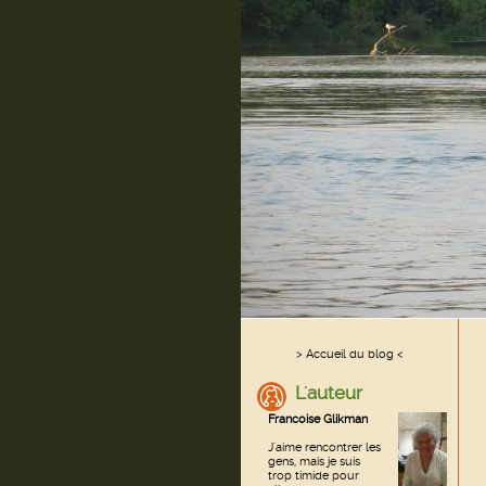
> Accueil du blog <
L'auteur
Francoise Glikman
J'aime rencontrer les
gens, mais je suis
trop timide pour