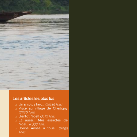
Les articles les plus lus
Un an plus tard...
(14215 fois)
Visite au village de Chédigny
(7786 fois)
Bientôt Noël!
(7171 fois)
Et aussi... Mes assiettes de
Noël...
(6777 fois)
Bonne Année à tous...
(6099
fois)