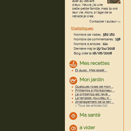
aller au devant
d'eux; Veuve, j'ai une
belle petite famille, mais ils ont
leur vie...Alors, à l'âge de la
retraite je crée...
Contacter l'auteur
>>
Statistiques
Nombre de visites :
562 162
Nombre de commentaires :
158
Nombre d'articles :
124
Dernière màj le
15/04/2018
Blog créé le
18/06/2008
Mes recettes
Et aussi... Mes assiet ...
Mon jardin
Quelques roses de mon ...
Printemps à Montsoreau ...
Le printemps est revie ...
La terrasse, nouveau d ...
Aménagement de la terr ...
> Tous les articles (
12
)
Ma santé
a vider