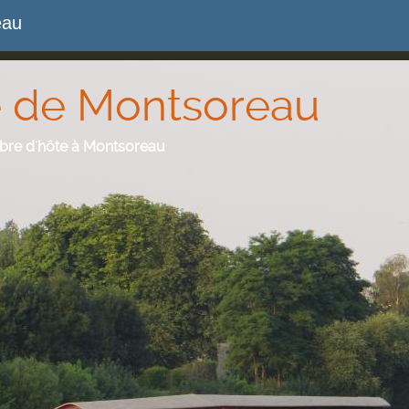
eau
 de Montsoreau
mbre d'hôte à Montsoreau