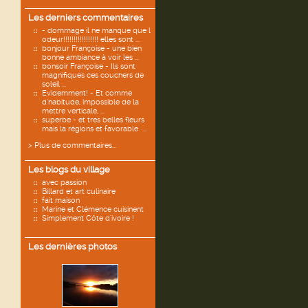
Les derniers commentaires
- dommage il ne manque que l
odeur!!!!!!!!!!!!!!!!! elles sont ...
bonjour Françoise - une bien
bonne ambiance à voir les ...
bonsoir Françoise - Ils sont
magnifiques ces couchers de
soleil ...
Evidemment! - Et comme
d'habitude, impossible de la
mettre verticale, ...
superbe - et tres belles fleurs
mais la régions et favorable ...
> Plus de commentaires...
Les blogs du village
avec passion
Billard et art culinaire
fait maison
Marine et Clémence cuisinent
Simplement Côte d'ivoire !
Les dernières photos