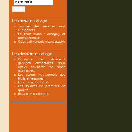
Valider
Les news du village
Trouvez des recettes sans
allergènes !
Le thon blanc : oméga3 et
bonne humeur
Quiz : l'alimentation sans gluten
Les dossiers du village
Connaître les différents
groupes alimentaires pour
mieux équilibrer vos repas
(1ère partie)
Les atouts nutritionnels des
fruits et légumes
La semaine du Goût
Les sources de protéines de
qualité
Besoin en nutriments