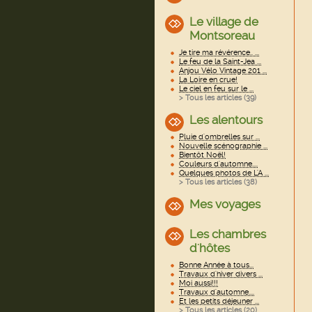
Le village de
Montsoreau
Je tire ma révérence.. ...
Le feu de la Saint-Jea ...
Anjou Vélo Vintage 201 ...
La Loire en crue!
Le ciel en feu sur le ...
> Tous les articles (
39
)
Les alentours
Pluie d'ombrelles sur ...
Nouvelle scénographie ...
Bientôt Noël!
Couleurs d'automne....
Quelques photos de L'A ...
> Tous les articles (
38
)
Mes voyages
Les chambres
d'hôtes
Bonne Année à tous...
Travaux d'hiver divers ...
Moi aussi!!!
Travaux d'automne....
Et les petits déjeuner ...
> Tous les articles (
20
)