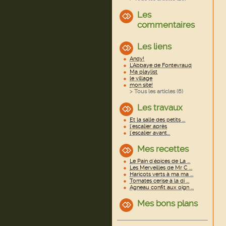
Les
commentaires
Les liens
Andy!
L'Abbaye de Fontevraud
Ma playlist
le village
mon site!
> Tous les articles (
6
)
Les travaux
Et la salle des petits ...
l'escalier après
l'escalier avant...
Mes recettes
Le Pain d'épices de La ...
Les Merveilles de Mr C ...
Haricots verts à ma ma ...
Tomates cerise à la di ...
Agneau confit aux oign ...
Mes bons plans