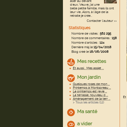
aller au devant
d'eux; Veuve, j'ai une
belle petite famille, mais ils ont
leur vie...Alors, à l'âge de la
retraite je crée...
Contacter l'auteur
>>
Statistiques
Nombre de visites :
562 295
Nombre de commentaires :
158
Nombre d'articles :
124
Dernière màj le
15/04/2018
Blog créé le
18/06/2008
Mes recettes
Et aussi... Mes assiet ...
Mon jardin
Quelques roses de mon ...
Printemps à Montsoreau ...
Le printemps est revie ...
La terrasse, nouveau d ...
Et 
Aménagement de la terr ...
> Tous les articles (
12
)
Ma santé
a vider