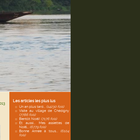
Les articles les plus lus
013
Un an plus tard...
(14230 fois)
Visite au village de Chédigny
(7786 fois)
Bientôt Noël!
(7176 fois)
Et aussi... Mes assiettes de
Noël...
(6779 fois)
Bonne Année à tous...
(6104
fois)