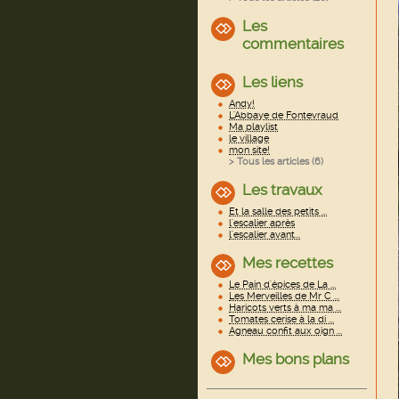
Les
commentaires
Les liens
Andy!
L'Abbaye de Fontevraud
Ma playlist
le village
mon site!
> Tous les articles (
6
)
Les travaux
Et la salle des petits ...
l'escalier après
l'escalier avant...
Mes recettes
Le Pain d'épices de La ...
Les Merveilles de Mr C ...
Haricots verts à ma ma ...
Tomates cerise à la di ...
Agneau confit aux oign ...
Mes bons plans