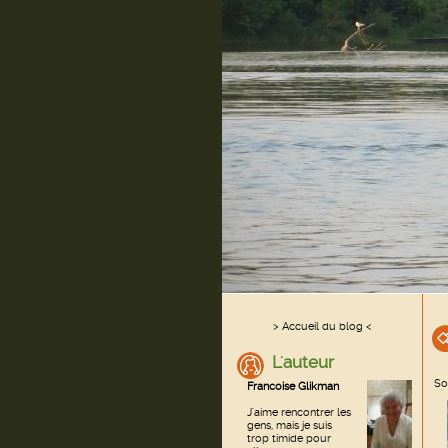
> Accueil du blog <
L'auteur
So
Francoise Glikman
J'aime rencontrer les
gens, mais je suis
trop timide pour