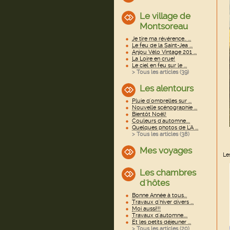
Le village de
Montsoreau
Je tire ma révérence.. ...
Le feu de la Saint-Jea ...
Anjou Vélo Vintage 201 ...
La Loire en crue!
Le ciel en feu sur le ...
> Tous les articles (
39
)
Les alentours
Pluie d'ombrelles sur ...
Nouvelle scénographie ...
Bientôt Noël!
Couleurs d'automne....
Quelques photos de L'A ...
> Tous les articles (
38
)
Mes voyages
Le
Les chambres
d'hôtes
Bonne Année à tous...
Travaux d'hiver divers ...
Moi aussi!!!
Travaux d'automne....
Et les petits déjeuner ...
> Tous les articles (
20
)