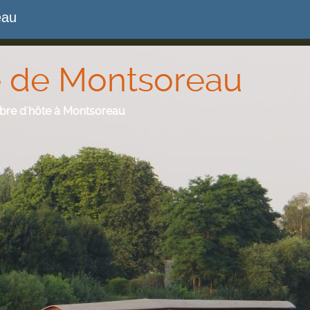
eau
 de Montsoreau
mbre d'hôte à Montsoreau