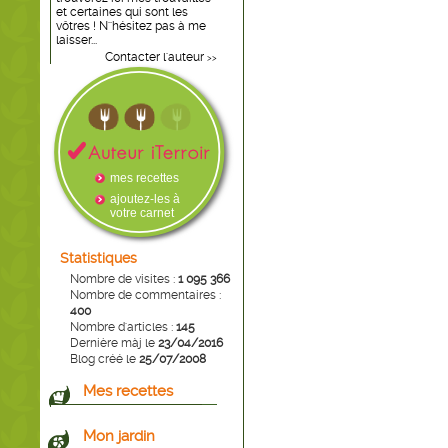
et certaines qui sont les
vôtres ! N''hésitez pas à me
laisser...
Contacter l'auteur
>>
mes recettes
ajoutez-les à
votre carnet
Statistiques
Nombre de visites :
1 095 366
Nombre de commentaires :
400
Nombre d'articles :
145
Dernière màj le
23/04/2016
Blog créé le
25/07/2008
Mes recettes
Mon jardin