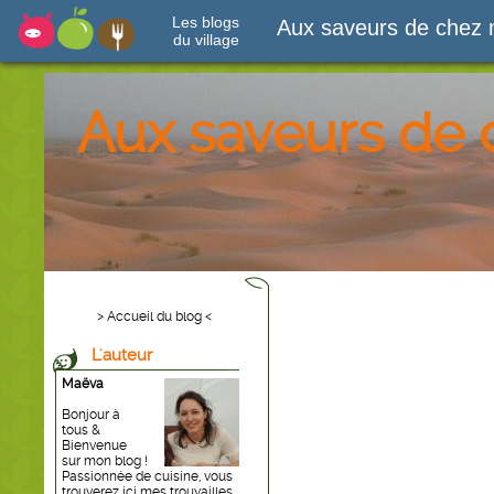
Les blogs
Aux saveurs de chez 
du village
Aux saveurs de 
> Accueil du blog <
L'auteur
Maëva
Bonjour à
tous &
Bienvenue
sur mon blog !
Passionnée de cuisine, vous
trouverez ici mes trouvailles