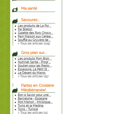
Ma santé
Savourez...
Les produits de La Poi ...
Far Breton
Galette des Rois Choco ...
Pain Maison aux Céréal ...
Soufflé au Gruyère de ...
> Tous les articles (
109
)
Gros plan sur...
Les produits Pom Bistr ...
Nutrinet Santé - Progr ...
Soutien pour les Resto ...
Essaouira, Le Petit St ...
Le Désert du Maroc
> Tous les articles (
25
)
Partez en Croisière
Méditérranée!
Bon à Savoir pour une ...
Barcelone - Espagne
Port Mahon - Minorque ...
Tunis et la Medina
Tunis - Tunisie
> Tous les articles (
11
)