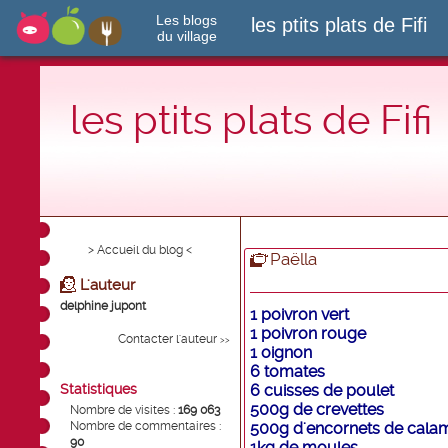
Les blogs
les ptits plats de Fifi
du village
les ptits plats de Fifi
> Accueil du blog <
Paëlla
L'auteur
delphine jupont
1 poivron vert
1 poivron rouge
Contacter l'auteur
>>
1 oignon
6 tomates
Statistiques
6 cuisses de poulet
500g de crevettes
Nombre de visites :
169 063
Nombre de commentaires :
500g d'encornets de cala
90
1kg de moules