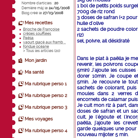
Nombre d'articles :
20
1 bol de petits poids surge
Dernière màj le
24/05/2008
700g de riz rond
Blog créé le
27/03/2008
3 doses de safran (+2 pour 
Mes recettes
huile d'olive
2 sachets de poudre colora
Brioche de Françoise
crêpes soufflées
riz)
Paëlla
sel, poivre, ail désidraté
yaourt glacé aux framb ...
fondue océane
> Tous les articles (
20
)
Dans le plat à paëlla je met
Mon jardin
revenir, les poivrons coup
5min) J'ajoute les cuisse
Ma santé
dorer 10min. Je coupe et 
5min. Je recouvre le tout
Ma rubrique perso 1
sachets de colorant, puis
moules dans 2 verres de 
Ma rubrique perso 2
encornets de calamar puis l
Je cuit mon riz à part, d
Ma rubrique perso 3
doses de safran et un sac
cuit, je l'égoute et l'in
Mes voyages
paëlla, j'ajoute les crev
garde quelques une pour l
Ma rubrique perso 4
nouveau mijoter 5 min.