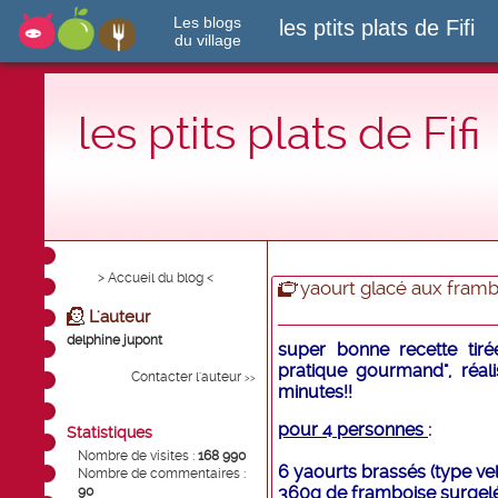
Les blogs
les ptits plats de Fifi
du village
les ptits plats de Fifi
> Accueil du blog <
yaourt glacé aux fram
L'auteur
delphine jupont
super bonne recette tiré
pratique gourmand", réal
Contacter l'auteur
>>
minutes!!
pour 4 personnes
:
Statistiques
Nombre de visites :
168 990
6 yaourts brassés (type ve
Nombre de commentaires :
360g de framboise surgel
90