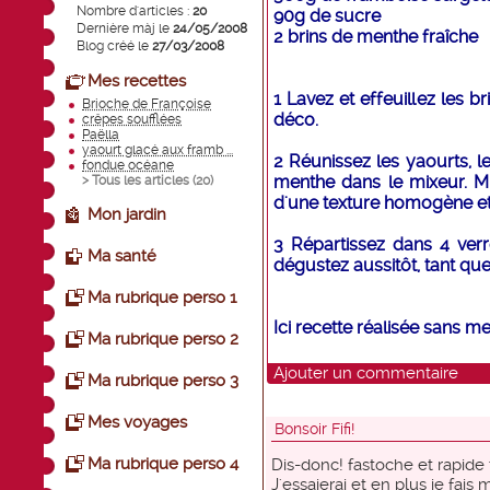
Nombre d'articles :
20
90g de sucre
Dernière màj le
24/05/2008
2 brins de menthe fraîche
Blog créé le
27/03/2008
Mes recettes
1 Lavez et effeuillez les 
Brioche de Françoise
déco.
crêpes soufflées
Paëlla
yaourt glacé aux framb ...
2 Réunissez les yaourts, l
fondue océane
menthe dans le mixeur. Mi
> Tous les articles (
20
)
d'une texture homogène e
Mon jardin
3 Répartissez dans 4 verr
Ma santé
dégustez aussitôt, tant que
Ma rubrique perso 1
Ici recette réalisée sans me
Ma rubrique perso 2
Ajouter un commentaire
Ma rubrique perso 3
Mes voyages
Bonsoir Fifi!
Ma rubrique perso 4
Dis-donc! fastoche et rapide ta
J'essaierai et en plus je fais 