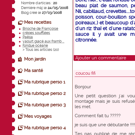
Nombre d'articles :
20
beau plat de saumon, p
Dernière màj le
24/05/2008
Nil, cabillaud, crevettes...
Blog créé le
27/03/2008
poisson, cour-bouillon spé
Mes recettes
poireaux..) et beaucoup 
d'un riz thaï et d'une rata
Brioche de Françoise
crêpes soufflées
sauce il y avait une 
Paëlla
citronnée.
yaourt glacé aux framb ...
fondue océane
> Tous les articles (
20
)
Ajouter un commentaire
Mon jardin
Ma santé
coucou fifi
Ma rubrique perso 1
Bonjour
Ma rubrique perso 2
Une petit question j'ai v
montage mais je suis refusée
Ma rubrique perso 3
les met.
Comment fait tu ?????
Mes voyages
je suis que une débutante !!!!!
Ma rubrique perso 4
Tes pas oubligé de me rép