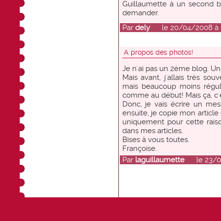
Guillaumette à un second blo
demander.
Par
dely
le 20/04/2008 à 1
A propos des photos!
Je n'ai pas un 2ème blog. Un, c
Mais avant, j'allais très so
mais beaucoup moins réguli
comme au début! Mais ça, c'e
Donc, je vais écrire un me
ensuite, je copie mon article
uniquement pour cette rais
dans mes articles.
Bises à vous toutes.
Françoise.
Par
laguillaumette
le 23/04