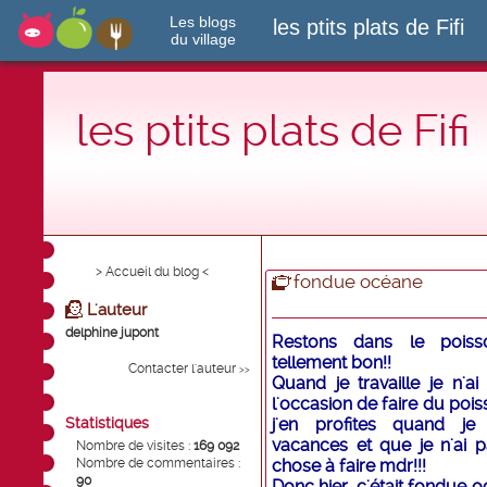
Les blogs
les ptits plats de Fifi
du village
les ptits plats de Fifi
> Accueil du blog <
fondue océane
L'auteur
delphine jupont
Restons dans le poisso
tellement bon!!
Contacter l'auteur
>>
Quand je travaille je n'ai
l'occasion de faire du pois
Statistiques
j'en profites quand je
vacances et que je n'ai 
Nombre de visites :
169 092
Nombre de commentaires :
chose à faire mdr!!!
90
Donc hier, c'était fondue 