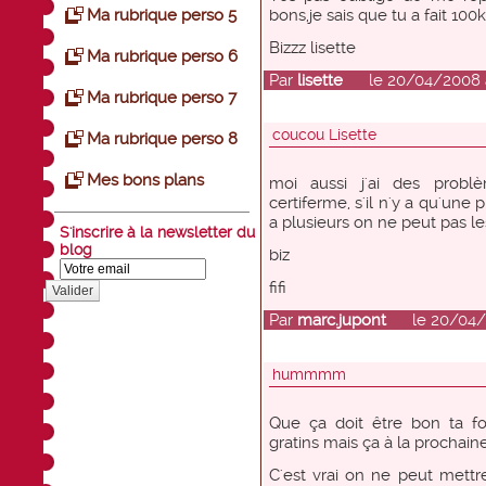
Ma rubrique perso 5
bons,je sais que tu a fait 100k
Bizzz lisette
Ma rubrique perso 6
Par
lisette
le 20/04/2008 à
Ma rubrique perso 7
coucou Lisette
Ma rubrique perso 8
Mes bons plans
moi aussi j'ai des prob
certiferme, s'il n'y a qu'une 
a plusieurs on ne peut pas le
S'inscrire à la newsletter du
blog
biz
fifi
Valider
Par
marc.jupont
le 20/04/20
hummmm
Que ça doit être bon ta f
gratins mais ça à la prochain
C'est vrai on ne peut mettre