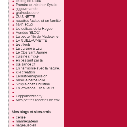
le blog de Gisou
Prendre le thé chez Syssie
33gourmande
grainedesucre
CUISINETTE
recettes faciles et en famille
MARIECLO
les delices de la Hague
Vendée "BLOG"
La petite fille de Madeleine
LA GUILLAUMETTE
lestilleuls
La cuisine à Lau
Le Clos Sant Jaume
cuisine simple
en passant par la
plaisance 17
En harmonie avec la nature..
kiki création
Lefruitdemapassion
mireille herbe folle
Simple chez Christine
En Provence ... et ailleurs
Coppamozzacity
Mes petites recettes de coxi
Mes blogs et sites amis
cerise
mamiegateau
nageausoleil