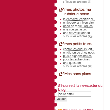
> Tous les articles (
8
)
mes photos ma
rubrique perso
le carnaval Vénitien d ...
un joyeux anniversaire
déco de table Pâques
une vue sur le lac
une nouvelle année
> Tous les articles (
23
)
mes petits trucs
contre les odeurs fort ...
un dicton de chez nous
plus d'oignons brulés
pour les aubergines
une question !
> Tous les articles (
12
)
Mes bons plans
S'inscrire à la newsletter du
blog
Valider