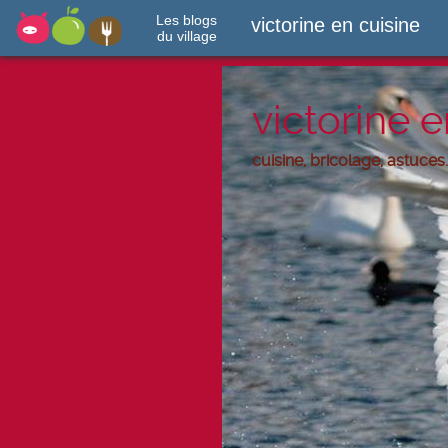
Les blogs
victorine en cuisine
du village
victorine e
cuisine, bricolage, astuces.