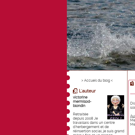
> Accueil du blog <
L'auteur
victorine
mermillod-
Dil
blondin
sol
Retraitée
Au
depuis 2008 Je
Me
travaillais dans un centre
Me
d'herbergement et de
réinsertion social. je suis grand