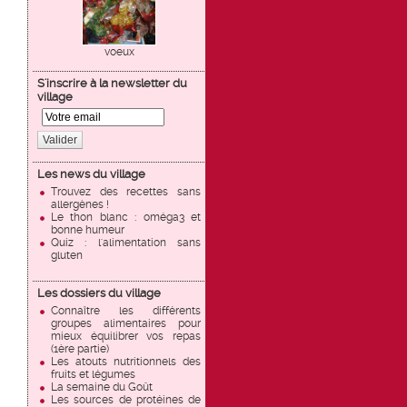
voeux
S'inscrire à la newsletter du
village
Valider
Les news du village
Trouvez des recettes sans
allergènes !
Le thon blanc : oméga3 et
bonne humeur
Quiz : l'alimentation sans
gluten
Les dossiers du village
Connaître les différents
groupes alimentaires pour
mieux équilibrer vos repas
(1ère partie)
Les atouts nutritionnels des
fruits et légumes
La semaine du Goût
Les sources de protéines de