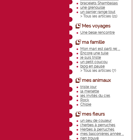
bracelets Shamballas
une grenouille
un panier range tout
> Tous les articles (
21
)
Mes voyages
Une belle rencontre
ma famille
Mon mari est parti rej ...
Encore une tuile
je suis triste
un petit coucou
blog en pause
> Tous les articles (
7
)
mes animaux
triste jour
la merlette
les invités du ciel
Rock
Chipie
mes fleurs
un peu de couleur
l'herbes à perruches
Herbes à perruches
mes balconières année ...
rien trouvé