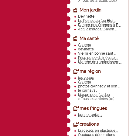
> Tous les articles (
204
)
Mon jardin
Devinette
Le Poinsettia (ou Étoi ...
Ranger des Oignons à F ...
Anti Pucerons : Savon ...
Ma santé
Coucou
devinette
Vieillir en bonne sant ...
Prise de poids inégale ...
Marché de l'amincissem ...
ma région
les voeux
Coucou
photos d'Annecy et son ...
le carnaval
blason pour Nadou
> Tous les articles (
10
)
mes fringues
bonnet enfant
créations
bracelets en élastique ...
Quelques décorations