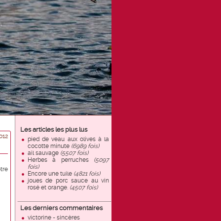
Les articles les plus lus
012
pied de veau aux olives à la
cocotte minute
(6989 fois)
ail sauvage
(5507 fois)
Herbes à perruches
(5097
fois)
otre
Encore une tuile
(4821 fois)
joues de porc sauce au vin
rosé et orange.
(4507 fois)
Les derniers commentaires
victorine - sincères