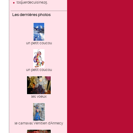
toquerdecuisine25.
Les dernières photos
un petit coucou
un petit coucou
les voeux
le carnaval Vénitien d'Annecy