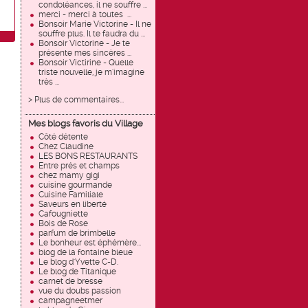
condoléances, il ne souffre ...
merci - merci à toutes ...
Bonsoir Marie Victorine - Il ne
souffre plus. Il te faudra du ...
Bonsoir Victorine - Je te
présente mes sincères ...
Bonsoir Victirine - Quelle
triste nouvelle, je m'imagine
très ...
> Plus de commentaires...
Mes blogs favoris du Village
Côté détente
Chez Claudine
LES BONS RESTAURANTS
Entre prés et champs
chez mamy gigi
cuisine gourmande
Cuisine Familiale
Saveurs en liberté
Cafougniette
Bois de Rose
parfum de brimbelle
Le bonheur est éphémère...
blog de la fontaine bleue
Le blog d'Yvette C-D.
Le blog de Titanique
carnet de bresse
vue du doubs passion
campagneetmer