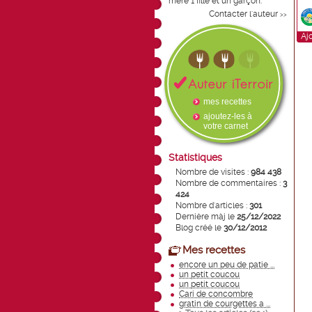
mère 1 fille et un garçon.
Contacter l'auteur
>>
Aj
mes recettes
ajoutez-les à
votre carnet
Statistiques
Nombre de visites :
984 438
Nombre de commentaires :
3
424
Nombre d'articles :
301
Dernière màj le
25/12/2022
Blog créé le
30/12/2012
Mes recettes
encore un peu de patie ...
un petit coucou
un petit coucou
Cari de concombre
gratin de courgettes a ...