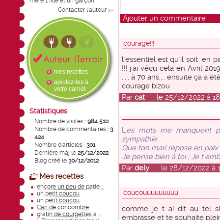
mère 1 fille et un garçon.
Contacter l'auteur
>>
Ajouter un commentaire
courage!!!
l'essentiel est qu'il soit en 
!!! j'ai vécu cela en Avril 2
mes recettes
..... à 70 ans.... ensuite ça a é
ajoutez-les à
courage bizou
votre carnet
Par
cat
le 25/12/2022 à 18
Statistiques
Nombre de visites :
984 510
Nombre de commentaires :
3
L
es mots me manquent pou
424
sympathie .
Nombre d'articles :
301
Que ton mari repose en paix 
Dernière màj le
25/12/2022
Je pense bien à toi ; Je t'emb
Blog créé le
30/12/2012
Par
dely
le 28/12/2022 à 1
Mes recettes
encore un peu de patie ...
coucouuuuuuuuu
un petit coucou
un petit coucou
Cari de concombre
comme je t ai dit au tel s
gratin de courgettes a ...
embrasse et te souhaite plei