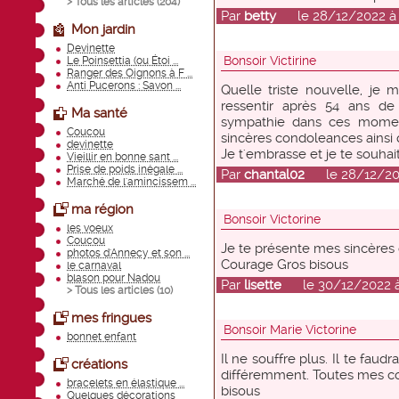
> Tous les articles (
204
)
Par
betty
le 28/12/2022 à 
Mon jardin
Devinette
Bonsoir Victirine
Le Poinsettia (ou Étoi ...
Ranger des Oignons à F ...
Anti Pucerons : Savon ...
Quelle triste nouvelle, je 
ressentir après 54 ans d
Ma santé
sympathie dans ces moment
Coucou
sincères condoleances ainsi q
devinette
Je t'embrasse et je te souha
Vieillir en bonne sant ...
Prise de poids inégale ...
Par
chantal02
le 28/12/202
Marché de l'amincissem ...
ma région
Bonsoir Victorine
les voeux
Coucou
Je te présente mes sincère
photos d'Annecy et son ...
Courage Gros bisous
le carnaval
blason pour Nadou
Par
lisette
le 30/12/2022 à 
> Tous les articles (
10
)
mes fringues
Bonsoir Marie Victorine
bonnet enfant
Il ne souffre plus. Il te faud
créations
différemment. Toutes mes c
bracelets en élastique ...
bisous
Quelques décorations