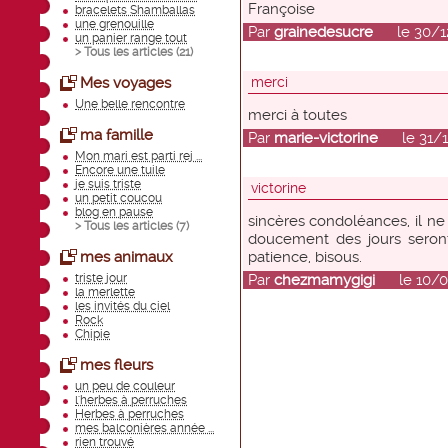
Françoise
bracelets Shamballas
une grenouille
Par
grainedesucre
le 30/12/
un panier range tout
> Tous les articles (
21
)
Mes voyages
merci
Une belle rencontre
merci à toutes
ma famille
Par
marie-victorine
le 31/12
Mon mari est parti rej ...
Encore une tuile
je suis triste
victorine
un petit coucou
blog en pause
sincères condoléances, il ne 
> Tous les articles (
7
)
doucement des jours seront 
mes animaux
patience, bisous.
triste jour
Par
chezmamygigi
le 10/01/
la merlette
les invités du ciel
Rock
Chipie
mes fleurs
un peu de couleur
l'herbes à perruches
Herbes à perruches
mes balconières année ...
rien trouvé