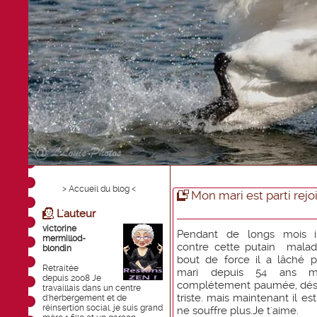
> Accueil du blog <
Mon mari est parti rejo
L'auteur
victorine
Pendant de longs mois i
mermillod-
contre cette putain malad
blondin
bout de force il a lâché p
Retraitée
mari depuis 54 ans m
depuis 2008 Je
complétement paumée, dé
travaillais dans un centre
triste. mais maintenant il est
d'herbergement et de
réinsertion social. je suis grand
ne souffre plus.Je t'aime.