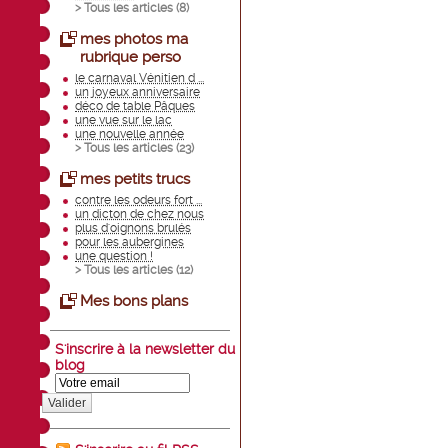
> Tous les articles (
8
)
mes photos ma
rubrique perso
le carnaval Vénitien d ...
un joyeux anniversaire
déco de table Pâques
une vue sur le lac
une nouvelle année
> Tous les articles (
23
)
mes petits trucs
contre les odeurs fort ...
un dicton de chez nous
plus d'oignons brulés
pour les aubergines
une question !
> Tous les articles (
12
)
Mes bons plans
S'inscrire à la newsletter du
blog
Valider