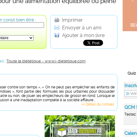
pour une alimentation équilibrée ou peine
Imprimer
 consil bien être :
Envoyer à un ami
Ajouter à mon livre
il :
Toute la diététique - www.i-dietetique.com
Quiz 
Inscri
s aller contre son temps », « On ne peut pas empêcher les enfants de
ndises », font partie des formules les plus urbaines pour dissuader
iatre ou non, de jouer les empêcheurs de grossir en rond. Lorsque le
allusion à une inadaptation complète à la société affleure...
>> Détail du conseil
QCM 
Testez 
Calen