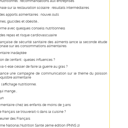
nutritionnel : recommandations aux entreprises
ale sur la restauration scolaire : résultats intermédiaires
des apports alimentaires : nouvel outil
mes, glucides et obésité...
orme avec quelques conseils nutritionnels
é des repas et risque cardiovasculaire
rançaise de sécurité sanitaire des aliments lance la seconde étude
tionale sur les consommations alimentaires
entaire inadaptée
on de l'enfant : quelles influences ?
va-t-elle cesser de faire la guerre au gras ?
lance une campagne de communication sur le thème du poisson
équilibre alimentaire
l'affichage nutritionnel
ui mange...
run
mentaire chez les enfants de moins de 3 ans
 français se trouverait-il dans la cuisine ?
jeuner des Français
e National Nutrition Santé 2ème édition (PNNS 2)