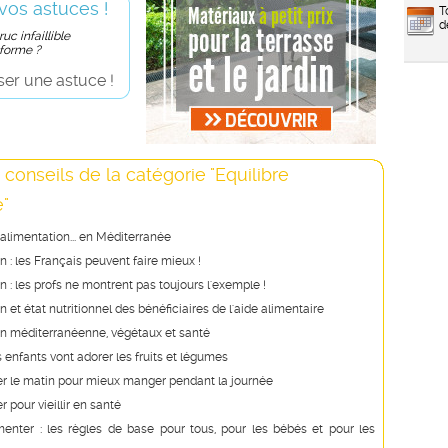
vos astuces !
T
d
uc infaillible
 forme ?
er une astuce !
 conseils de la catégorie "Equilibre
e"
'alimentation... en Méditerranée
n : les Français peuvent faire mieux !
n : les profs ne montrent pas toujours l'exemple !
 et état nutritionnel des bénéficiaires de l'aide alimentaire
on méditerranéenne, végétaux et santé
s enfants vont adorer les fruits et légumes
r le matin pour mieux manger pendant la journée
 pour vieillir en santé
imenter : les règles de base pour tous, pour les bébés et pour les