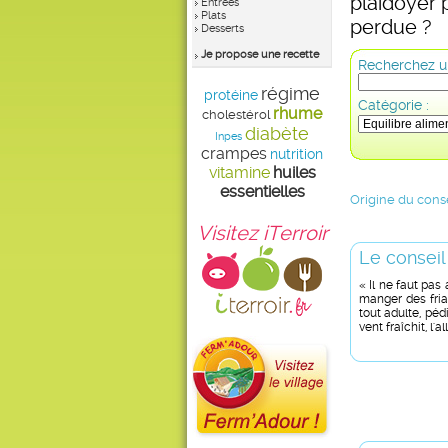
plaidoyer 
Entrées
Plats
perdue ?
Desserts
Je propose une recette
Recherchez un
régime
protéine
Catégorie :
rhume
cholestérol
diabète
Inpes
crampes
nutrition
vitamine
huiles
essentielles
Origine du conse
Visitez iTerroir
Le conseil
« Il ne faut pa
manger des fria
tout adulte, péd
vent fraîchit, l'