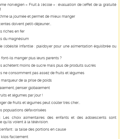
e norvégien « Fruit à l'école » : évaluation de l'effet de la gratuité
t
ythme la journée et permet de mieux manger
entes doivent petit-déjeuner...
s riches en fer
its du magnésium
e l'obésité infantile : plaidoyer pour une alimentation équilibrée ou
 font-ils manger plus leurs parents ?
s achètent moins de sucre mais plus de produits sucrés
is ne consomment pas assez de fruits et légumes
s, marqueur de la prise de poids
alement, penser globalement
uits et légumes par jour !
er de fruits et légumes peut coûter très cher...
es populations défavorisées
: Les choix alimentaires des enfants et des adolescents sont
 qu'ils voient à la télévision.
'enfant : la taille des portions en cause
3 kilos facilement