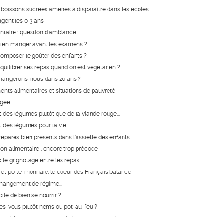
boissons sucrées amenés à disparaître dans les écoles
gent les 0-3 ans
ntaire : question d'ambiance
en manger avant les examens ?
mposer le goûter des enfants ?
ilibrer ses repas quand on est végétarien ?
angerons-nous dans 20 ans ?
ts alimentaires et situations de pauvreté
égée
et des légumes plutôt que de la viande rouge...
et des légumes pour la vie
réparés bien présents dans l'assiette des enfants
tion alimentaire : encore trop précoce
c le grignotage entre les repas
 et porte-monnaie, le coeur des Français balance
hangement de régime...
ficile de bien se nourrir ?
tes-vous plutôt nems ou pot-au-feu ?