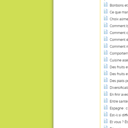
Bonbons et 
Ce que man
Choix alime
Comment bi
Comment co
Comment équ
Comment m
Comportemen
Cuisine all
Des fruits 
Des fruits 
Des plats p
Diversifica
En finir ave
Entre santé
Espagne : c
Est-il si dif
Et vous ? Ê