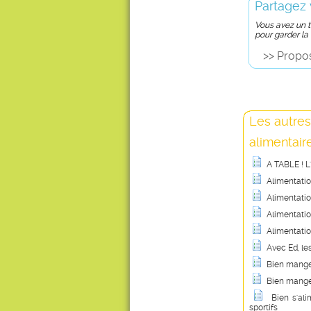
Partagez 
Vous avez un tr
pour garder la
>> Propos
Les autres
alimentair
A TABLE ! L
Alimentatio
Alimentatio
Alimentation
Alimentati
Avec Ed, le
Bien mange
Bien manger
Bien s'al
sportifs