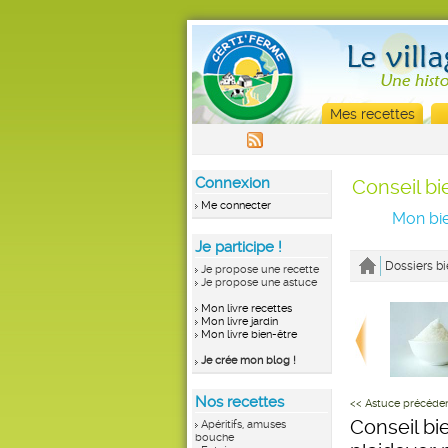
Mes recettes
Connexion
Conseil bi
Me connecter
Mon bie
Je participe !
Dossiers bi
Je propose une recette
Je propose une astuce
Mon livre recettes
Mon livre jardin
Mon livre bien-être
Je crée mon blog !
Nos recettes
<< Astuce précéde
Conseil bie
Apéritifs, amuses
bouche