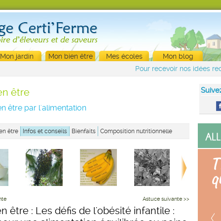
Mon jardin
Mon bien être
Mes écoles
Mon blog
Pour recevoir nos idées rec
Suive
en être
n être par l'alimentation
en être
Infos et conseils
Bienfaits
Composition nutritionnelle
nte
Astuce suivante >>
n être : Les défis de l'obésité infantile :