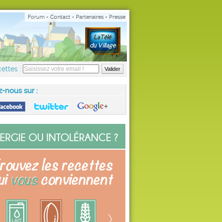
Forum
-
Contact
-
Partenaires
-
Presse
ettes :
z-nous sur :