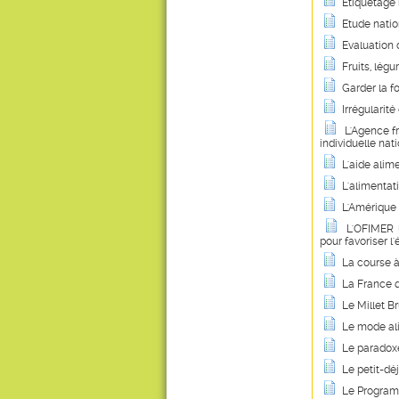
Etiquetage 
Etude nation
Evaluation 
Fruits, légu
Garder la f
Irrégularit
L'Agence f
individuelle na
L'aide alim
L'alimentati
L'Amérique 
L'OFIMER 
pour favoriser l'
La course à 
La France q
Le Millet B
Le mode ali
Le paradoxe
Le petit-dé
Le Programm