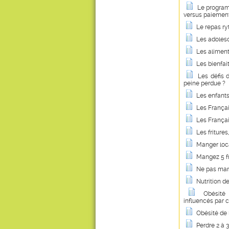
Le programm
versus paiemen
Le repas r
Les adolesc
Les aliment
Les bienfa
Les défis d
peine perdue ?
Les enfants
Les Françai
Les França
Les friture
Manger loc
Mangez 5 fr
Ne pas mang
Nutrition d
Obésité 
influencés par ce
Obésité de l
Perdre 2 à 