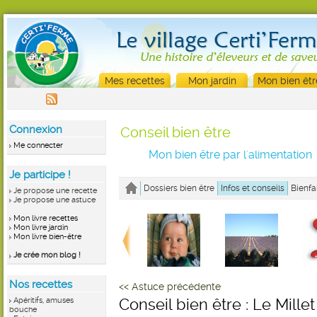
Mes recettes
Mon jardin
Mon bien êtr
Connexion
Conseil bien être
Me connecter
Mon bien être par l'alimentation
Je participe !
Dossiers bien être
Infos et conseils
Bienfa
Je propose une recette
Je propose une astuce
Mon livre recettes
Mon livre jardin
Mon livre bien-être
Je crée mon blog !
Nos recettes
<< Astuce précédente
Apéritifs, amuses
Conseil bien être : Le Mille
bouche