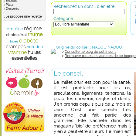
Entrées
Plats
Recherchez un consil bien être :
Desserts
Je propose une recette
Catégorie :
régime
protéine
rhume
cholestérol
diabète
Inpes
crampes
nutrition
Origine du conseil :
NADOU NADOU
vitamine
huiles
>
Consulter le blog de cet inscrit
>
Retrouver toutes les astuces de ce blogge
essentielles
Visitez iTerroir
Le conseil
Le millet brun est bon pour la santé,
il est profitable pour les os,
articulations, ligaments, tendrons, la
peau, les cheveux, ongles et dents.
J'en prends depuis plus de 2 mois et
demi. C'est une céréale très
ancienne qui fait partie des
graminés. Elle s'achète dans les
magasins "bio" de préférence mais il
y en a peut-être ailleurs. Le mien est