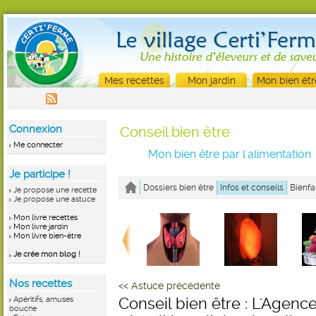
Mes recettes
Mon jardin
Mon bien êtr
Connexion
Conseil bien être
Me connecter
Mon bien être par l'alimentation
Je participe !
Dossiers bien être
Infos et conseils
Bienfa
Je propose une recette
Je propose une astuce
Mon livre recettes
Mon livre jardin
Mon livre bien-être
Je crée mon blog !
Nos recettes
<< Astuce précédente
Apéritifs, amuses
Conseil bien être : L'Agenc
bouche