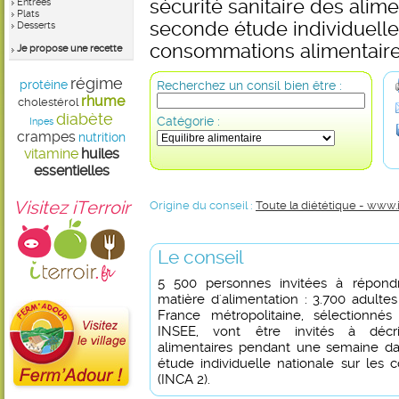
sécurité sanitaire des alime
Entrées
Plats
seconde étude individuelle 
Desserts
consommations alimentair
Je propose une recette
régime
protéine
Recherchez un consil bien être :
rhume
cholestérol
diabète
Catégorie :
Inpes
crampes
nutrition
vitamine
huiles
essentielles
Visitez iTerroir
Origine du conseil :
Toute la diététique - www.
Le conseil
5 500 personnes invitées à répond
matière d'alimentation : 3.700 adulte
France métropolitaine, sélectionné
INSEE, vont être invités à décr
alimentaires pendant une semaine da
étude individuelle nationale sur les
(INCA 2).