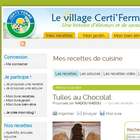
Mes recettes
Mon jardin
Mon bien êtr
Connexion
Mes recettes de cuisine
Me connecter
Les recettes
Les astuces
Les recettes vidéo
Je participe !
Je propose une recette
< Retour à la liste
Je propose une astuce
Tuiles au Chocolat
Mon livre recettes
Mon livre jardin
Proposée par
NADOU NADOU
> Voir ses recettes
>
Mon livre bien-être
Je crée mon blog !
Imprimer
Envoyer
Mon livre
Nos recettes
Recher
Apéritifs, amuses
bouche