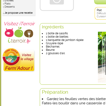
Entrées
Plats
Desserts
Plat
Je propose une recette
Difficult
Cuisson
Visitez iTerroir
Ingrédients
1 boîte de salsifis
1 botte de blettes
1 barquette de jambon râpée
Gruyère râpé
Béchamel
Beurre
2 gousses d'ail
Préparation
Gardez les feuilles vertes des blett
Faites-les bouillir dans une casserole 