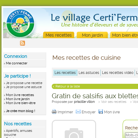
Mes recettes
Mon jardin
Mon bien êtr
Connexion
Mes recettes de cuisine
Me connecter
Les recettes
Les astuces
Les recettes vidéo
Je participe !
Je propose une recette
< Retour à la liste
Je propose une astuce
Gratin de salsifis aux blette
Mon livre recettes
Mon livre jardin
Proposée par
priscille vilion
> Voir ses recettes
> Voi
Mon livre bien-être
Je crée mon blog !
Imprimer
Envoyer
Mon livre
Nos recettes
Recher
Apéritifs, amuses
bouche