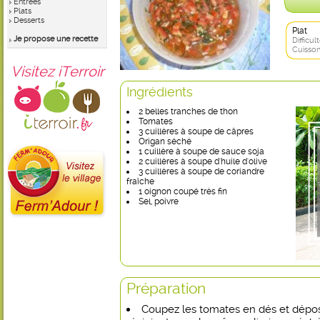
Entrées
Plats
Desserts
Plat
Je propose une recette
Difficult
Cuisson
Visitez iTerroir
Ingrédients
2 belles tranches de thon
Tomates
3 cuillères à soupe de câpres
Origan séché
1 cuillère à soupe de sauce soja
2 cuillères à soupe d'huile d'olive
3 cuillères à soupe de coriandre
fraîche
1 oignon coupé très fin
Sel, poivre
Préparation
Coupez les tomates en dés et dépo