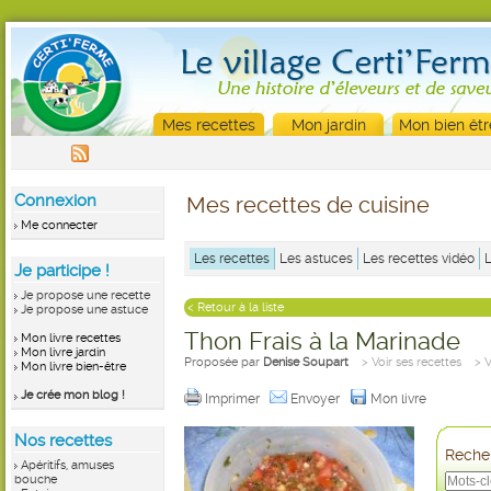
Mes recettes
Mon jardin
Mon bien êtr
Connexion
Mes recettes de cuisine
Me connecter
Les recettes
Les astuces
Les recettes vidéo
Je participe !
Je propose une recette
< Retour à la liste
Je propose une astuce
Thon Frais à la Marinade
Mon livre recettes
Mon livre jardin
Proposée par
Denise Soupart
> Voir ses recettes
> 
Mon livre bien-être
Je crée mon blog !
Imprimer
Envoyer
Mon livre
Nos recettes
Recher
Apéritifs, amuses
bouche