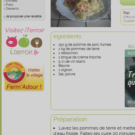
Entrées
Plats
Desserts
Plat
Je propose une recette
Difficult
Cuisson
Visitez iTerroir
Ingrédients
150 g de poitrine de porc fumée
1 kg de pommes de terre
1 reblochon
1 brique de crème fraîche
5 cl de vin blanc
Beurre
1 oignon
Sel, poivre
Préparation
Lavez les pommes de terre et mette
d'eau froide. Faites-les cuire 20 minutes