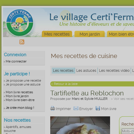
Mes recettes
Mon jardin
Mon bien êtr
Connexion
Mes recettes de cuisine
Me connecter
Les recettes
Les astuces
Les recettes vidéo
Je participe !
Je propose une recette
< Retour à la liste
Je propose une astuce
Tartiflette au Reblochon
Mon livre recettes
Mon livre jardin
Proposée par
Marc et Sylvie MULLER
> Voir ses recet
Mon livre bien-être
Je crée mon blog !
Imprimer
Envoyer
Mon livre
Nos recettes
Recher
Apéritifs, amuses
bouche