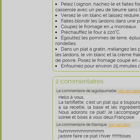
Pelez l'oignon, hachez-le et faites f
casserole avec un peu de beurre sans la
Versez le vin blanc et laissez réduire.
Faites blondir les lardons dans une p
Coupez le fromage en 4 morceaux.
Préchauffez le four à 220°C.
Égouttez les pommes de terre, éplu
rondelles.
Dans un plat à gratin, mélangez les 
les lardons, le vin blanc et la crème fr
de poivre. Posez le fromage coupé en 
Enfournez pour environ 25 minutes d
2 commentaires
Le commentaire de laguillaumette.
Voir son blog
Hello à vous,
La tartiflette, c'est un plat qui a toujo
a sa recette, la base et les ingrédient
Nous adorons ce plat! Je l'accompag
soirée et bises à vous deux.Françoise.
Le commentaire de titanique.
Voir son blog
hummmmmmmmmm
j'adore faire ce plat l'hiver !!!!!!!!!bises