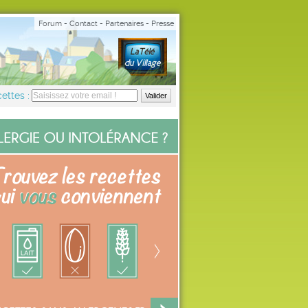
Forum
-
Contact
-
Partenaires
-
Presse
ettes :