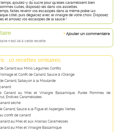
temps, ajoutez-y du sucre pour qu'elles caramélisent bien.
 pommes cuites, disposez-les dans vos assiettes.
emps, faites revenir vos escalopes dans la même poêle (40
que côté), puis déglacez avec le vinaigre de votre choix. Disposez
es et arrosez vos escalopes de la sauce !
aire
+
Ajouter un commentaire
re n'est lié à cette recette
s : 10 recettes similaires
s de Canard aux Minis Légumes Confits
Fromage et Confit de Canard, Sauce à l’Orange
s de Canard, Sabayon à la Moutarde
 canard
e Canard au Miel et Vinaigre Balsamique, Purée Pommes de
nut, Endives Caramélisées
Canard séché
e Canard, Sauce à la Figue et Asperges Vertes
au confit de canard
anard au Miel et aux Ananas Caramélisés
anard au Miel et Vinaigre Balsamique