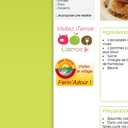
Entrées
Plats
Desserts
Je propose une recette
Visitez iTerroir
Ingrédient
2 escalopes 
crues
2 pommes (j'u
plus doux)
Sucre
Vinaigre de 
de framboise
Beurre
Préparatio
Épluchez vos
Dans une poê
faites cuire vo