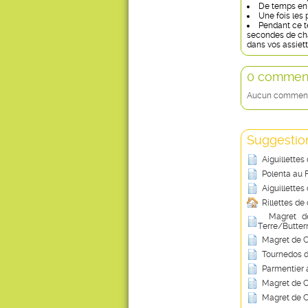
De temps en 
Une fois les
Pendant ce t
secondes de cha
dans vos assiett
0 comment
Aucun commentai
Suggestion
Aiguillette
Polenta au 
Aiguillette
Rillettes de
Magret d
Terre/Butter
Magret de 
Tournedos d
Parmentier 
Magret de C
Magret de C