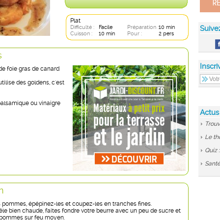
Plat
Difficulté :
Facile
Préparation :
10 min
Suive
Cuisson :
10 min
Pour :
2 pers
s
Inscri
de foie gras de canard
tilise des goldens, c'est
balsamique ou vinaigre
Actus
Trouv
Le th
Quiz 
Santé
n
 pommes, épépinez-les et coupez-les en tranches fines.
le bien chaude, faites fondre votre beurre avec un peu de sucre et
s pommes sur feu moyen.