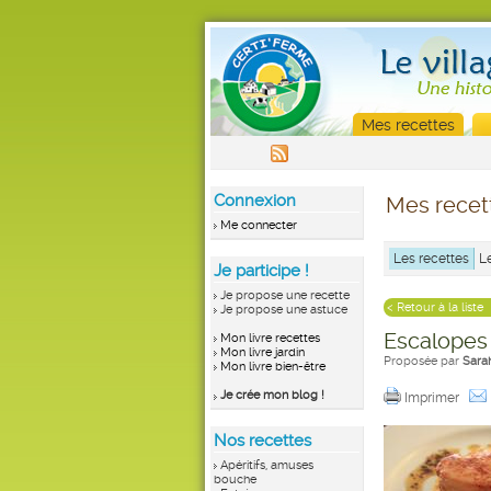
Mes recettes
Connexion
Mes recet
Me connecter
Les recettes
L
Je participe !
Je propose une recette
< Retour à la liste
Je propose une astuce
Escalopes
Mon livre recettes
Mon livre jardin
Proposée par
Sara
Mon livre bien-être
Je crée mon blog !
Imprimer
Nos recettes
Apéritifs, amuses
bouche