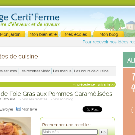
Mon jardin
Mon bien être
Mes écoles
Mon blog
Pour recevoir nos idées rec
tes de cuisine
es astuces
Les recettes vidéo
Les menus
Les cours de cuisine
<< précédente
suivante >>
 de Foie Gras aux Pommes Caramélisées
h Tatouille
> Voir ses recettes
> Voir son blog
Envoyer
Mon livre
Rechercher une recette :