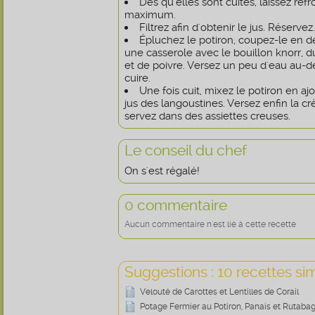
Dès qu'elles sont cuites, laissez refr
maximum.
Filtrez afin d'obtenir le jus. Réservez.
Épluchez le potiron, coupez-le en dés
une casserole avec le bouillon knorr, 
et de poivre. Versez un peu d'eau au-de
cuire.
Une fois cuit, mixez le potiron en aj
jus des langoustines. Versez enfin la c
servez dans des assiettes creuses.
Le conseil du chef
On s'est régalé!
0 commentaire
Aucun commentaire n'est lié à cette recette
Suggestions : 10 recettes sim
Velouté de Carottes et Lentilles de Corail
Potage Fermier au Potiron, Panais et Rutaba