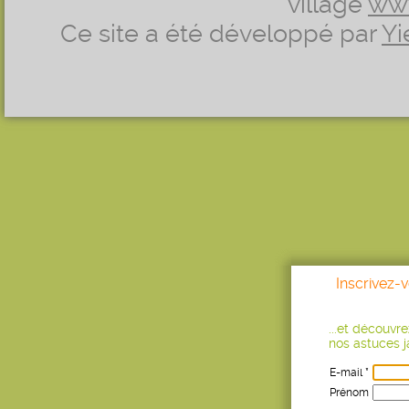
village
ww
Ce site a été développé par
Yi
Inscrivez-
...et découvr
nos astuces ja
E-mail *
Prénom