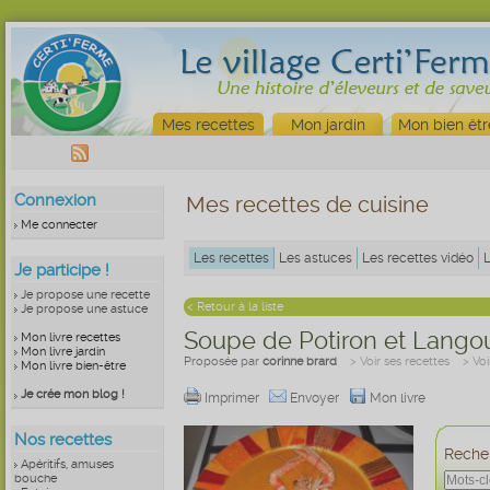
Mes recettes
Mon jardin
Mon bien êtr
Connexion
Mes recettes de cuisine
Me connecter
Les recettes
Les astuces
Les recettes vidéo
Je participe !
Je propose une recette
< Retour à la liste
Je propose une astuce
Soupe de Potiron et Lango
Mon livre recettes
Mon livre jardin
Proposée par
corinne brard
> Voir ses recettes
> Vo
Mon livre bien-être
Je crée mon blog !
Imprimer
Envoyer
Mon livre
Nos recettes
Recher
Apéritifs, amuses
bouche