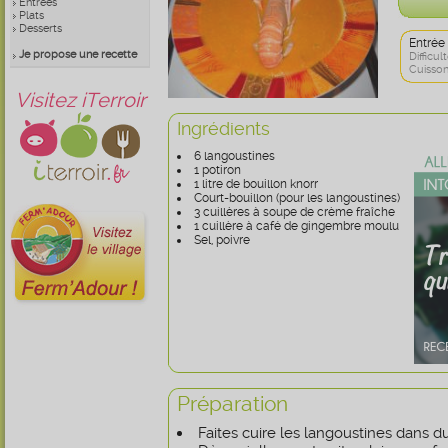
Entrées
Plats
Desserts
Entrée
Je propose une recette
Difficult
Cuisson
Visitez iTerroir
Ingrédients
6 langoustines
1 potiron
1 litre de bouillon knorr
Court-bouillon (pour les langoustines)
3 cuillères à soupe de crème fraîche
1 cuillère à café de gingembre moulu
Sel, poivre
Préparation
Faites cuire les langoustines dans du