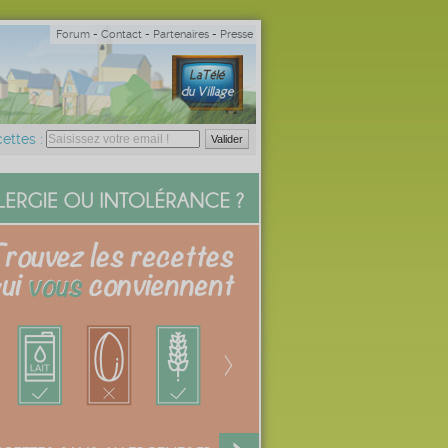
Forum
-
Contact
-
Partenaires
-
Presse
ettes :