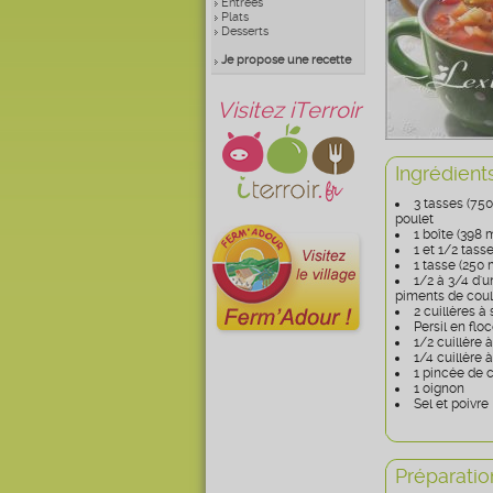
Entrées
Plats
Desserts
Je propose une recette
Visitez iTerroir
Ingrédient
3 tasses (750
poulet
1 boîte (398
1 et 1/2 tass
1 tasse (250 
1/2 à 3/4 d'u
piments de cou
2 cuillères à
Persil en flo
1/2 cuillère à
1/4 cuillère à
1 pincée de 
1 oignon
Sel et poivre
Préparatio