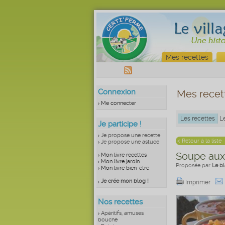
Mes recettes
Connexion
Mes recet
Me connecter
Les recettes
L
Je participe !
Je propose une recette
< Retour à la liste
Je propose une astuce
Soupe au
Mon livre recettes
Mon livre jardin
Proposée par
Le b
Mon livre bien-être
Je crée mon blog !
Imprimer
Nos recettes
Apéritifs, amuses
bouche