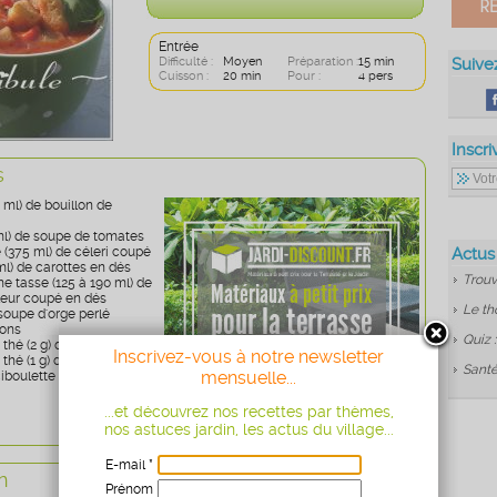
Entrée
Difficulté :
Moyen
Préparation :
15 min
Suive
Cuisson :
20 min
Pour :
4 pers
Inscri
s
 ml) de bouillon de
 ml) de soupe de tomates
e (375 ml) de céleri coupé
Actus
ml) de carottes en dés
Trouv
ne tasse (125 à 190 ml) de
leur coupé en dés
Le th
 soupe d'orge perlé
cons
Quiz 
 thé (2 g) de basilic
Inscrivez-vous à notre newsletter
 thé (1 g) d'estragon
Santé
mensuelle...
ciboulette
...et découvrez nos recettes par thèmes,
nos astuces jardin, les actus du village...
E-mail *
n
Prénom