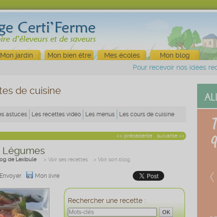
Mon jardin
Mon bien être
Mes écoles
Mon blog
Pour recevoir nos idées rec
tes de cuisine
es astuces
Les recettes vidéo
Les menus
Les cours de cuisine
<< précédente
suivante >>
x Légumes
log de Lexibule
> Voir ses recettes
> Voir son blog
Envoyer
Mon livre
Rechercher une recette :