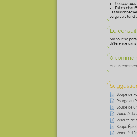
Coupez tous 
Faites chauff
l'assaisonnement
l'orge soit tendr
Le conseil
Ma touche person
différence dans 
0 comment
Aucun commentai
Suggestion
Soupe de Po
Potage au Po
Soupe de Ch
Velouté de 
Velouté de 
Soupe Épicé
Velouté d'En