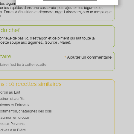
les légumes.
Age
* obligatoire
er les liquides dans une casserole, puis ajoutez les légumes et
. Portez à ébullition et déposez l'orge. Laissez mijoter le temps que
e.
 du chef
nelle de basilic, d'estragon et de piment qui fait toute la
cette soupe aux légumes... (source : Marie).
aire
+
Ajouter un commentaire
re n'est lié à cette recette
s : 10 recettes similaires
tiron au Lait
tiron et au Riz
icons et Poireaux
potimarron, châtaignes des bois.
saumon en croûte
e aux Poivrons
dives à la Bière