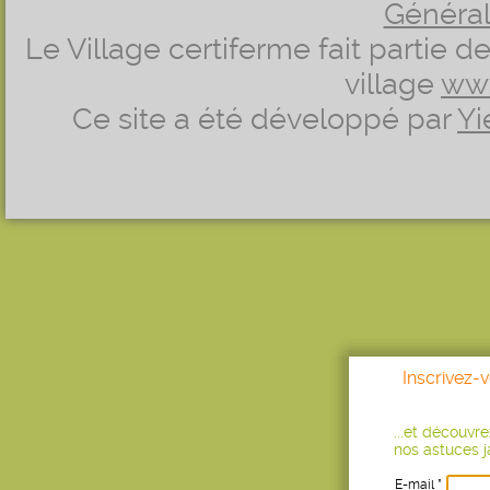
Générale
Le Village certiferme fait partie 
village
ww
Ce site a été développé par
Yi
Inscrivez-
...et découvr
nos astuces ja
E-mail *