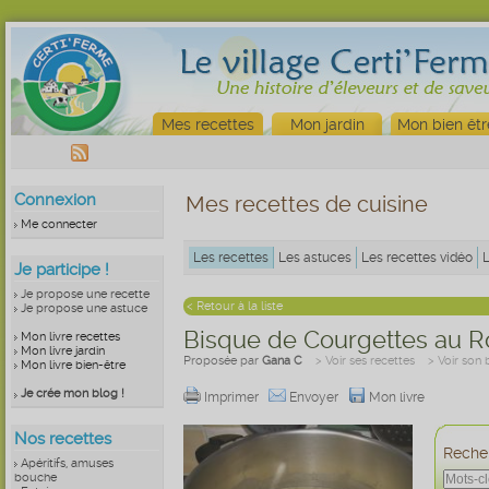
Mes recettes
Mon jardin
Mon bien êtr
Connexion
Mes recettes de cuisine
Me connecter
Les recettes
Les astuces
Les recettes vidéo
Je participe !
Je propose une recette
< Retour à la liste
Je propose une astuce
Bisque de Courgettes au R
Mon livre recettes
Mon livre jardin
Proposée par
Gana C
> Voir ses recettes
> Voir son 
Mon livre bien-être
Je crée mon blog !
Imprimer
Envoyer
Mon livre
Nos recettes
Recher
Apéritifs, amuses
bouche