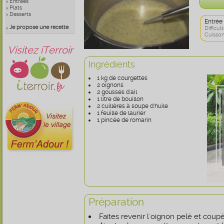
Entrées
Plats
Desserts
Entrée
Je propose une recette
Difficult
Cuisson
Visitez iTerroir
Ingrédients
1 kg de courgettes
2 oignons
2 gousses d'ail
1 litre de bouillon
2 cuillères à soupe d'huile
1 feuille de laurier
1 pincée de romarin
Préparation
Faites revenir l'oignon pelé et coupé