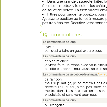
Dans une grande casserole, faites boui
ébullition, mettez-y le celeri, les châtaig
de sel et de poivre. Laissez mijoter env
Filtrez pour garder le bouillon, puis
Ajoutez le bouillon au fur et à mesure 
pas trop épaisse. Rectifiez l'assaisonne
19 commentaires
Le commentaire de loup
sylvie
oui c'est a faire un gout extra bisous
Le commentaire de loup
et bien michèle
je viens faire un repas avec vous hihihiiiii
oui elle est bonne, nous aussi soleil bis
Le commentaire de lesdelicesdelahague.
Voir s
ça l'air bon
mais si je fais ça, je ne mettrais pas d'
déteste l'ail, ni sel j'aime pas saler ce
mettre dans l'assiette, car en cuisant i
ensoleillés et sans vent pour nous
Le commentaire de loup
oui françoise