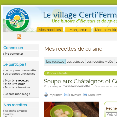
Mes recettes
Mon jardin
Mon bien êtr
Connexion
Mes recettes de cuisine
Me connecter
Les recettes
Les astuces
Les recettes vidéo
Je participe !
Je propose une recette
< Retour à la liste
Je propose une astuce
Soupe aux Châtaignes et Cé
Mon livre recettes
Mon livre jardin
Proposée par
marie-loup loupette
> Voir ses recettes
Mon livre bien-être
Je crée mon blog !
Imprimer
Envoyer
Mon livre
Nos recettes
Recher
Apéritifs, amuses
bouche