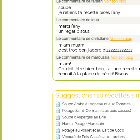
Le commentaire de fanfan.
Voir son blog
soupe
je retiens ta recette bises fany
Le commentaire de loup
merci fany
un régal bisous
Le commentaire de christiane.
Voir son blog
miam muam
c'est trop bon j'adore bizzzzzzzzzzzz
Le commentaire de maroussia.
Voir son blog
miam!
Ce doit être bien bon, j'ai une recet
fenouil à la place de céleri! Bisous
Suggestions : 10 recettes sim
Soupe Arabe à l'Agneau et aux Tomates
Potage Saint-Germain (aux pois cassés)
Soupe d'Asperges au Brie
Harira, Potage Marocain
Potage au Poulet et au Lait de Coco
Velouté de Pois Cassés aux Lardons