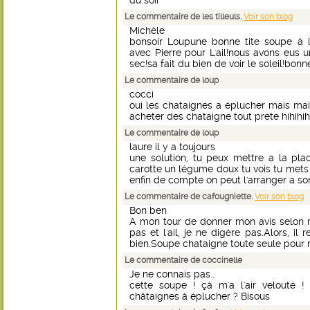
du soir
Le commentaire de les tilleuls.
Voir son blog
Michèle
bonsoir Loupune bonne tite soupe à l
avec Pierre pour L'ail!nous avons eus u
sec!sa fait du bien de voir le soleil!bonn
Le commentaire de loup
cocci
oui les chataignes a éplucher mais mais
acheter des chataigne tout prete hihih
Le commentaire de loup
laure il y a toujours
une solution, tu peux mettre a la pla
carotte un légume doux tu vois tu mets q
enfin de compte on peut l'arranger a s
Le commentaire de cafougniette.
Voir son blog
Bon ben
A mon tour de donner mon avis selon me
pas et l'ail, je ne digère pas.Alors, il 
bien.Soupe chataigne toute seule pour m
Le commentaire de coccinelle
Je ne connais pas..
cette soupe ! çà m'a l'air velouté !
châtaignes à éplucher ? Bisous