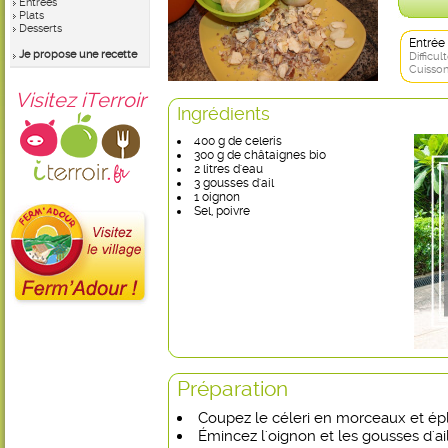
Entrées
Plats
Desserts
Entrée
Je propose une recette
Difficult
Cuisson
Visitez iTerroir
Ingrédients
400 g de celeris
300 g de châtaignes bio
2 litres d'eau
3 gousses d'ail
1 oignon
Sel, poivre
Préparation
Coupez le céleri en morceaux et épl
Émincez l'oignon et les gousses d'ail