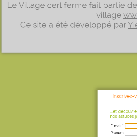
Le Village certiferme fait partie 
village
ww
Ce site a été développé par
Yi
Inscrivez-
...et découvr
nos astuces ja
E-mail *
Prénom