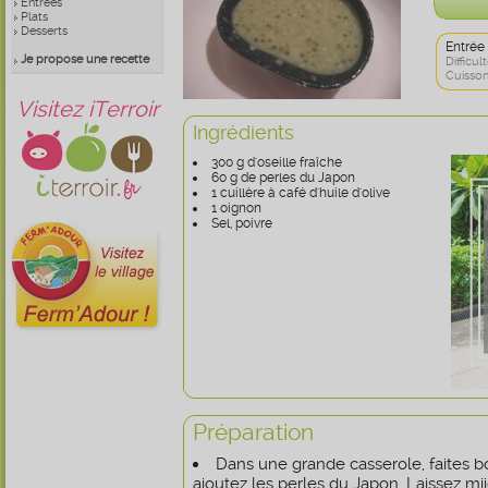
Entrées
Plats
Desserts
Entrée
Je propose une recette
Difficult
Cuisson
Visitez iTerroir
Ingrédients
300 g d'oseille fraîche
60 g de perles du Japon
1 cuillère à café d'huile d'olive
1 oignon
Sel, poivre
Préparation
Dans une grande casserole, faites boui
ajoutez les perles du Japon. Laissez mi