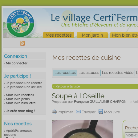
Mes recettes
Mon jardin
Mon bien êtr
Connexion
Mes recettes de cuisine
Me connecter
Les recettes
Les astuces
Les recettes vidéo
Je participe !
Je propose une recette
< Retour à la liste
Je propose une astuce
Soupe à l'Oseille
Mon livre recettes
Mon livre jardin
Proposée par
Françoise GUILLAUME CHARRON
> Voi
Mon livre bien-être
Je crée mon blog !
Imprimer
Envoyer
Mon livre
Nos recettes
Recher
Apéritifs, amuses
bouche