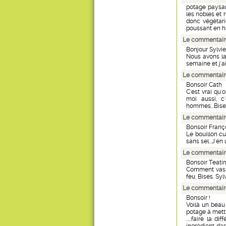
potage paysan
les nobles et 
donc végétari
poussant en h
Le commentaire
Bonjour Sylvie
Nous avons la
semaine et j'a
Le commentaire
Bonsoir Cath
C'est vrai qu'
moi aussi, c
hommes...Bises
Le commentaire
Bonsoir Franç
Le bouillon c
sans sel...J'en
Le commentaire
Bonsoir Teati
Comment vas-tu
feu. Bises. Sylv
Le commentaire
Bonsoir !
Voilà un beau 
potage à mett
.....faire la 