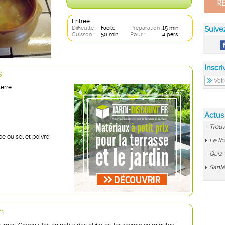
Entrée
Difficulté :
Facile
Préparation :
15 min
Suive
Cuisson :
50 min
Pour :
4 pers
Inscri
s
erre
Actus
Trouv
be ou sel et poivre
Le th
Quiz 
Santé
n