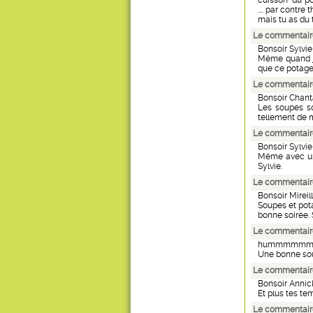
cuisson" du po
.... par contre 
mais tu as du 
Le commentaire
Bonsoir Sylvie
Même quand je
que ce potage l
Le commentaire
Bonsoir Chant
Les soupes so
tellement de m
Le commentaire
Bonsoir Sylvie
Même avec un t
Sylvie.
Le commentaire
Bonsoir Mireil
Soupes et potag
bonne soirée. 
Le commentaire
hummmmm
Une bonne sou
Le commentaire
Bonsoir Annic
Et plus tes te
Le commentaire