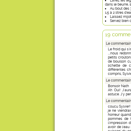
Lavez les lég
dans le beurre, 
Au bout des 
1,5 à 2 litres d'ea
Laissez mijo
Servez bien 
19 commen
Le commentaire 
Le froid qui s'in
....nous redon
petits croûton
de bouillon c
lichette de c
différentes c
compris, Sylvi
Le commentaire
Bonsoir Nath
Ah Oui! J'aur
astuce. J'y pen
Le commentaire
coucu Sylvie!!
je ne viendra
horreur quand
pommes de ter
l'impression d'
avoir de l'eau