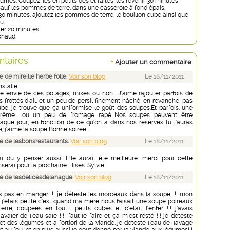
umes. Coupez-les en petits dés et faites-les revenir 30 minutes
sauf les pommes de terre, dans une casserole à fond épais.
30 minutes, ajoutez les pommes de terre, le bouillon cube ainsi que
u.
ter 20 minutes.
chaud.
taires
+
Ajouter un commentaire
de mireille herbe folle.
Voir son blog
Le 18/11/2011
stalle....
ne envie de ces potages, mixés ou non.....J'aime rajouter parfois de
s frottés d'ail, et un peu de persil finement hâché; en revanche, pas
ube, je trouve que ça uniformise le goût des soupes.Et parfois, une
rême.......ou un peu de fromage rapé...Nos soupes peuvent être
haque jour, en fonction de ce qu'on a dans nos réserves!Tu l'auras
e, j'aime la soupe!Bonne soirée!
 de lesbonsrestaurants.
Voir son blog
Le 18/11/2011
ai du y penser aussi. Elle aurait été meilleure. merci pour cette
serai pour la prochaine. Bises. Sylvie.
 de lesdelicesdelahague.
Voir son blog
Le 18/11/2011
is pas en manger !!! je déteste les morceaux dans la soupe !!! mon
 j'étais petite c'est quand ma mère nous faisait une soupe poireaux
re, coupées en tout petits cubes et c'était l'enfer !!! j'avais
avaler de l'eau sale !!!! faut le faire et ça m'est resté !!! je deteste
 et des légumes et a fortiori de la viande, je deteste l'eau de "lavage