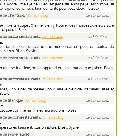
t au feu, et en plus aussi le gout donné par la viande aux légumes!!!
th lui adore !! mais je ne lui en fait jamais!!! la soupe je l'archi mixe !!!!!
te régaler et j'en suis bien contente pour vous deux!!! bizoux
 de chantal02.
Voir son blog
Le 18/11/2011
 mixe la soupe,JC aime bien y trouver des morceaux;je suis sûre
ui plairait.Bises.
 de lesbonsrestaurants.
Voir son blog
Le 18/11/2011
al
nt faites pour plaire à tout le monde car on peut les réaliser de
anières. Bises. Sylvie.
 de lesbonsrestaurants.
Voir son blog
Le 18/11/2011
out petit article, on en apprend et c'est tout ce que j'aime. Bises.
 de lesbonsrestaurants.
Voir son blog
Le 18/11/2011
le
es, il n'y a rien de meilleur pour faire le plein de vitamines. Bises et
Sylvie.
 de titanique.
Voir son blog
Le 18/11/2011
mm
soupe comme mr Tita et moi adorons !!bises
 de lesbonsrestaurants.
Voir son blog
Le 18/11/2011
k
mpératures baissent, plus on adore. Bises. Sylvie.
 de sylvie.fauvet
Le 18/11/2011