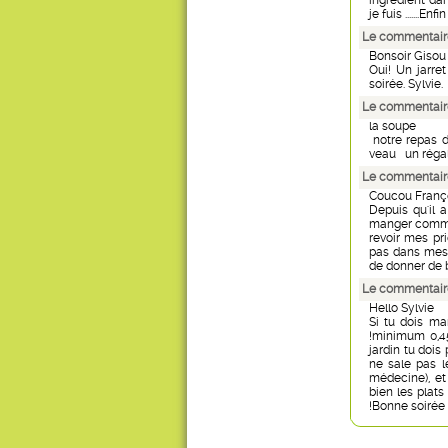
ingrédient dans
je fuis .......
Le commentaire
Bonsoir Gisou
Oui! Un jarre
soirée. Sylvie.
Le commentaire
la soupe
notre repas d
veau un régal
Le commentaire
Coucou Franç
Depuis qu'il a
manger comme 
revoir mes pri
pas dans mes p
de donner de b
Le commentaire
Hello Sylvie
Si tu dois ma
!minimum 0,45g
jardin tu dois
ne sale pas l
médecine), et
bien les plats 
!Bonne soirée 