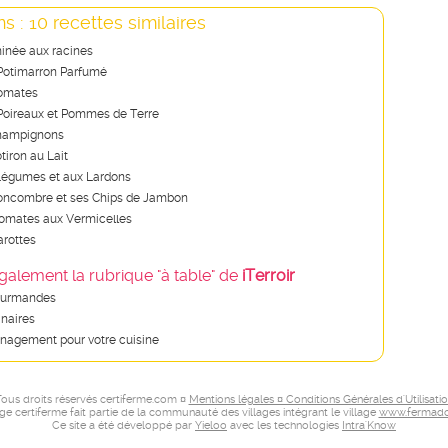
s : 10 recettes similaires
inée aux racines
Potimarron Parfumé
omates
Poireaux et Pommes de Terre
hampignons
tiron au Lait
Légumes et aux Lardons
oncombre et ses Chips de Jambon
omates aux Vermicelles
rottes
galement la rubrique "à table" de
iTerroir
ourmandes
inaires
nagement pour votre cuisine
ous droits réservés certiferme.com ¤
Mentions légales ¤ Conditions Générales d'Utilisati
age certiferme fait partie de la communauté des villages intégrant le village
www.fermado
Ce site a été développé par
Yieloo
avec les technologies
Intra'Know