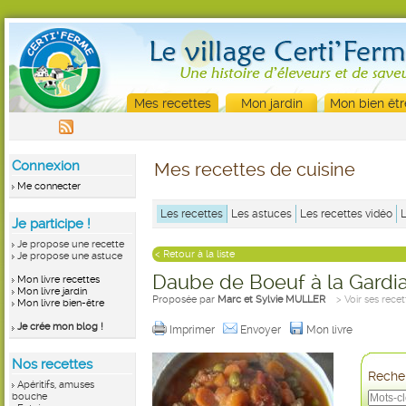
Mes recettes
Mon jardin
Mon bien êtr
Connexion
Mes recettes de cuisine
Me connecter
Les recettes
Les astuces
Les recettes vidéo
Je participe !
Je propose une recette
< Retour à la liste
Je propose une astuce
Daube de Boeuf à la Gardi
Mon livre recettes
Mon livre jardin
Proposée par
Marc et Sylvie MULLER
> Voir ses recet
Mon livre bien-être
Je crée mon blog !
Imprimer
Envoyer
Mon livre
Nos recettes
Recher
Apéritifs, amuses
bouche