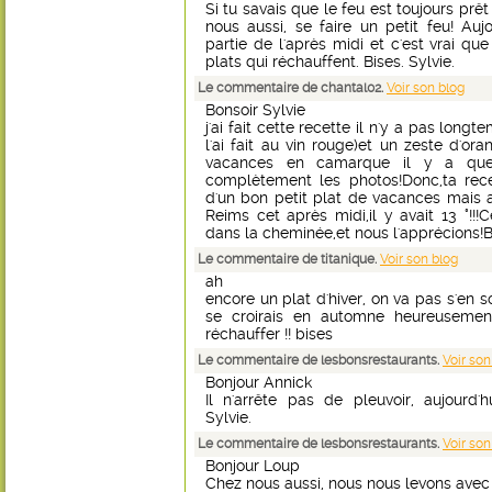
Si tu savais que le feu est toujours pr
nous aussi, se faire un petit feu! Auj
partie de l'après midi et c'est vrai q
plats qui réchauffent. Bises. Sylvie.
Le commentaire de chantal02.
Voir son blog
Bonsoir Sylvie
j'ai fait cette recette il n'y a pas long
l'ai fait au vin rouge)et un zeste d'or
vacances en camarque il y a quelqu
complètement les photos!Donc,ta rece
d'un bon petit plat de vacances mais auss
Reims cet après midi,il y avait 13 °!!!
dans la cheminée,et nous l'apprécions
Le commentaire de titanique.
Voir son blog
ah
encore un plat d'hiver, on va pas s'en 
se croirais en automne heureuseme
réchauffer !! bises
Le commentaire de lesbonsrestaurants.
Voir son
Bonjour Annick
Il n'arrête pas de pleuvoir, aujourd'h
Sylvie.
Le commentaire de lesbonsrestaurants.
Voir son
Bonjour Loup
Chez nous aussi, nous nous levons avec le