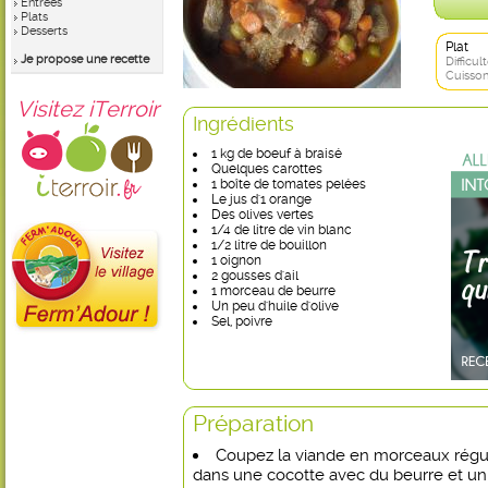
Entrées
Plats
Desserts
Plat
Je propose une recette
Difficult
Cuisson
Visitez iTerroir
Ingrédients
1 kg de boeuf à braisé
Quelques carottes
1 boîte de tomates pelées
Le jus d'1 orange
Des olives vertes
1/4 de litre de vin blanc
1/2 litre de bouillon
1 oignon
2 gousses d'ail
1 morceau de beurre
Un peu d'huile d'olive
Sel, poivre
Préparation
Coupez la viande en morceaux régulie
dans une cocotte avec du beurre et un 