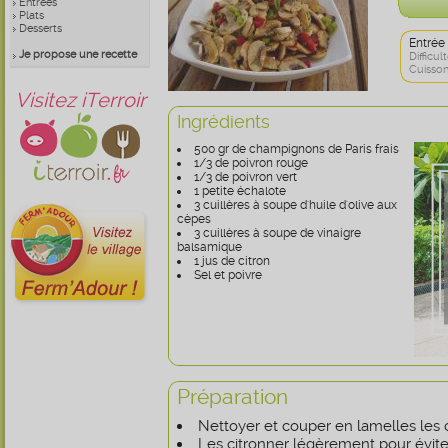
Entrées
Plats
Desserts
Entrée
Je propose une recette
Difficult
Cuisson
Visitez iTerroir
Ingrédients
500 gr de champignons de Paris frais
1/3 de poivron rouge
1/3 de poivron vert
1 petite échalote
3 cuillères à soupe d'huile d'olive aux
cèpes
3 cuillères à soupe de vinaigre
balsamique
1 jus de citron
Sel et poivre
Préparation
Nettoyer et couper en lamelles les
Les citronner légèrement pour éviter 