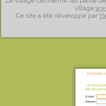
Le Village certiferme fait partie 
village
ww
Ce site a été développé par
Yi
Inscrivez-
...et découvr
nos astuces ja
E-mail *
Prénom