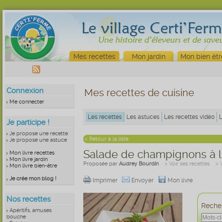
Mes recettes
Mon jardin
Mon bien êtr
Connexion
Mes recettes de cuisine
Me connecter
Les recettes
Les astuces
Les recettes vidéo
Je participe !
Je propose une recette
< Retour à la liste
Je propose une astuce
Salade de champignons à l
Mon livre recettes
Mon livre jardin
Proposée par
Audrey Bourdin
> Voir ses recettes
>
Mon livre bien-être
Je crée mon blog !
Imprimer
Envoyer
Mon livre
Nos recettes
Recher
Apéritifs, amuses
bouche