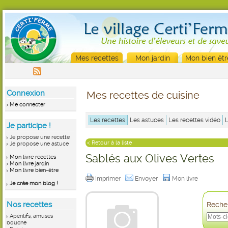
Mes recettes
Mon jardin
Mon bien êtr
Connexion
Mes recettes de cuisine
Me connecter
Les recettes
Les astuces
Les recettes vidéo
Je participe !
Je propose une recette
< Retour à la liste
Je propose une astuce
Sablés aux Olives Vertes
Mon livre recettes
Mon livre jardin
Mon livre bien-être
Imprimer
Envoyer
Mon livre
Je crée mon blog !
Nos recettes
Recher
Apéritifs, amuses
bouche