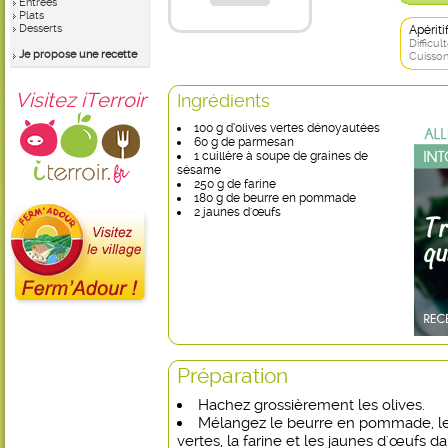
Entrées
Plats
Desserts
Apérit
Difficult
Je propose une recette
Cuisson
Visitez iTerroir
Ingrédients
100 g d’olives vertes dénoyautées
60 g de parmesan
1 cuillère à soupe de graines de
sésame
250 g de farine
180 g de beurre en pommade
2 jaunes d'œufs
Préparation
Hachez grossièrement les olives.
Mélangez le beurre en pommade, le 
vertes, la farine et les jaunes d'œufs da