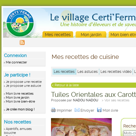
Mes recettes
Mon jardin
Mon bien êtr
Connexion
Mes recettes de cuisine
Me connecter
Les recettes
Les astuces
Les recettes vidéo
Je participe !
Je propose une recette
< Retour à la liste
Je propose une astuce
Tuiles Orientales aux Carot
Mon livre recettes
Mon livre jardin
Proposée par
NADOU NADOU
> Voir ses recettes
Mon livre bien-être
Je crée mon blog !
Imprimer
Envoyer
Mon livre
Nos recettes
Recher
Apéritifs, amuses
bouche