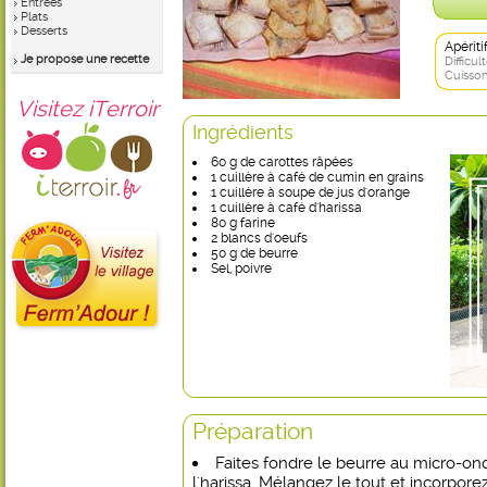
Entrées
Plats
Desserts
Apérit
Je propose une recette
Difficult
Cuisson
Visitez iTerroir
Ingrédients
60 g de carottes râpées
1 cuillère à café de cumin en grains
1 cuillère à soupe de jus d'orange
1 cuillère à café d'harissa
80 g farine
2 blancs d'oeufs
50 g de beurre
Sel, poivre
Préparation
Faites fondre le beurre au micro-onde
l'harissa. Mélangez le tout et incorpore