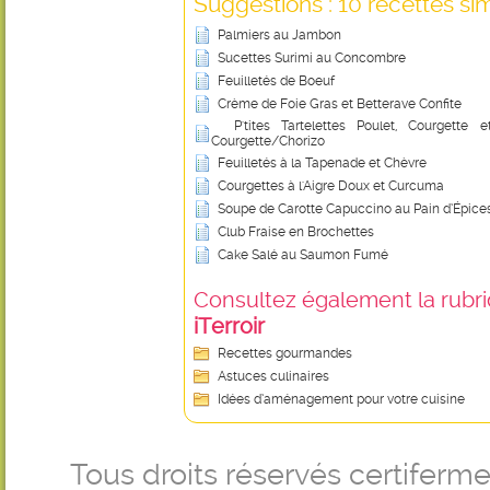
Suggestions : 10 recettes sim
Palmiers au Jambon
Sucettes Surimi au Concombre
Feuilletés de Boeuf
Crème de Foie Gras et Betterave Confite
P'tites Tartelettes Poulet, Courgett
Courgette/Chorizo
Feuilletés à la Tapenade et Chèvre
Courgettes à l'Aigre Doux et Curcuma
Soupe de Carotte Capuccino au Pain d’Épice
Club Fraise en Brochettes
Cake Salé au Saumon Fumé
Consultez également la rubriq
iTerroir
Recettes gourmandes
Astuces culinaires
Idées d’aménagement pour votre cuisine
Tous droits réservés certifer