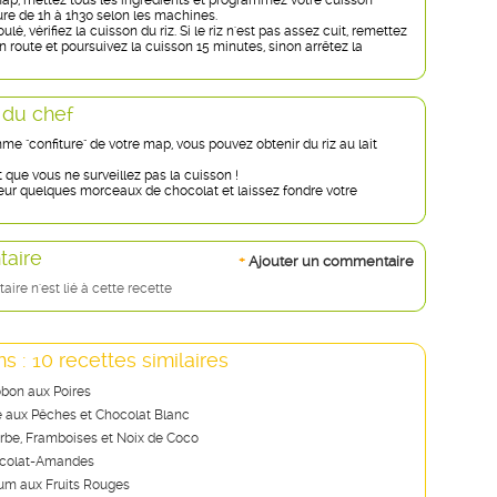
ap, mettez tous les ingrédients et programmez votre cuisson
dure de 1h à 1h30 selon les machines.
lé, vérifiez la cuisson du riz. Si le riz n'est pas assez cuit, remettez
route et poursuivez la cuisson 15 minutes, sinon arrêtez la
 du chef
e "confiture" de votre map, vous pouvez obtenir du riz au lait
t que vous ne surveillez pas la cuisson !
rieur quelques morceaux de chocolat et laissez fondre votre
aire
+
Ajouter un commentaire
re n'est lié à cette recette
s : 10 recettes similaires
bon aux Poires
 aux Pêches et Chocolat Blanc
rbe, Framboises et Noix de Coco
colat-Amandes
um aux Fruits Rouges