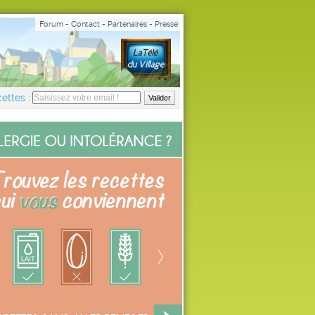
Forum
-
Contact
-
Partenaires
-
Presse
ettes :