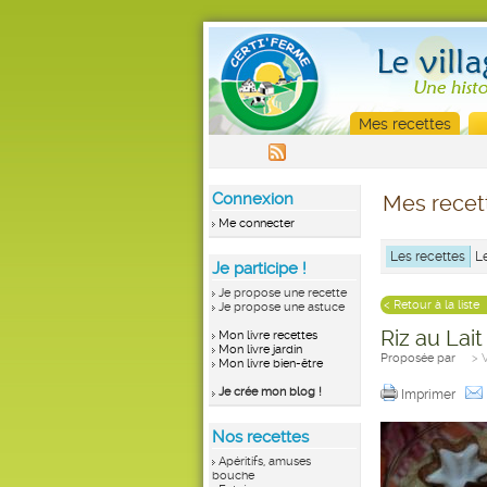
Mes recettes
Connexion
Mes recet
Me connecter
Les recettes
L
Je participe !
Je propose une recette
< Retour à la liste
Je propose une astuce
Riz au Lait
Mon livre recettes
Mon livre jardin
Proposée par
> 
Mon livre bien-être
Je crée mon blog !
Imprimer
Nos recettes
Apéritifs, amuses
bouche