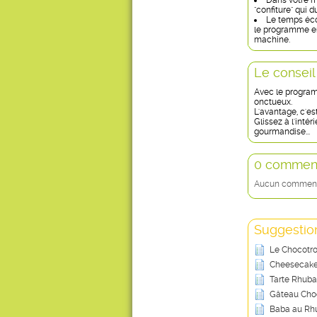
Dans votre m
"confiture" qui 
Le temps écou
le programme en 
machine.
Le conseil
Avec le programm
onctueux.
L'avantage, c'es
Glissez à l'inté
gourmandise...
0 comment
Aucun commentai
Suggestion
Le Chocotro
Cheesecake
Tarte Rhuba
Gâteau Cho
Baba au Rh