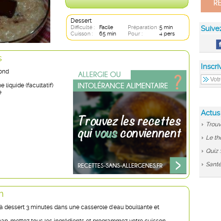
Dessert
Difficulté :
Facile
Préparation :
5 min
Suive
Cuisson :
65 min
Pour :
4 pers
s
Inscri
rond
 liquide (facultatif)
e
Actus
Trouv
Le th
Quiz 
Santé
n
 à dessert 3 minutes dans une casserole d'eau bouillante et