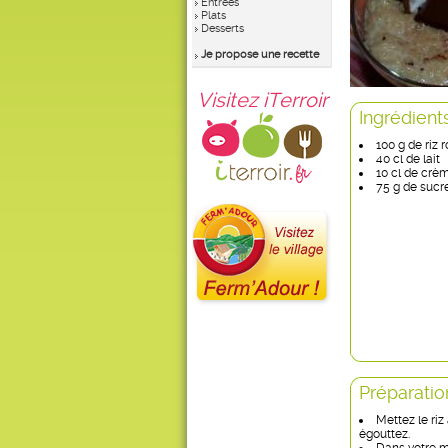
Entrées
Plats
Desserts
Je propose une recette
Visitez iTerroir
Ingrédient
100 g de riz 
40 cl de lait
10 cl de crème
75 g de sucr
Préparatio
Mettez le riz
égouttez.