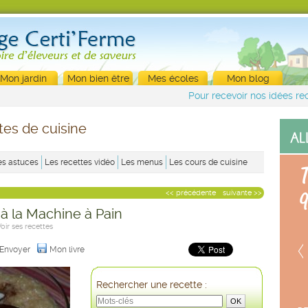
Mon jardin
Mon bien être
Mes écoles
Mon blog
Pour recevoir nos idées rec
tes de cuisine
es astuces
Les recettes vidéo
Les menus
Les cours de cuisine
<< précédente
suivante >>
 à la Machine à Pain
Voir ses recettes
Envoyer
Mon livre
Rechercher une recette :