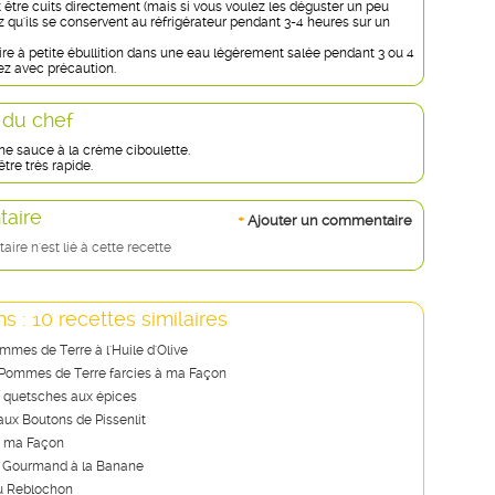
 être cuits directement (mais si vous voulez les déguster un peu
z qu'ils se conservent au réfrigérateur pendant 3-4 heures sur un
ire à petite ébullition dans une eau légèrement salée pendant 3 ou 4
ez avec précaution.
 du chef
une sauce à la crème ciboulette.
être très rapide.
aire
+
Ajouter un commentaire
re n'est lié à cette recette
s : 10 recettes similaires
mmes de Terre à l'Huile d'Olive
Pommes de Terre farcies à ma Façon
e quetsches aux épices
ux Boutons de Pissenlit
 ma Façon
r Gourmand à la Banane
au Reblochon