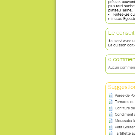
prêts et peuvent
plus tard, sache
plateau fariné).
Faites-les cu
minutes. Égoutt
Le conseil
J'ai servi avec 
La cuisson doit 
0 comment
Aucun commentai
Suggestion
Purée de Po
Tomates et 
Confiture d
Condiment a
Moussaka à
Petit Goûte
Tartiflette 