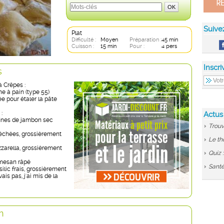
Suive
Plat
Difficulté :
Moyen
Préparation :
45 min
Cuisson :
15 min
Pour :
4 pers
Inscri
s
à Crêpes :
ne à pain (type 55)
e pour étaler la pâte
:
Actus
fines de jambon sec
Trouv
échées, grossièrement
Le th
zarella, grossièrement
Quiz 
rmesan râpé
Santé
silic frais, grossièrement
ais pas, j'ai mis de la
n