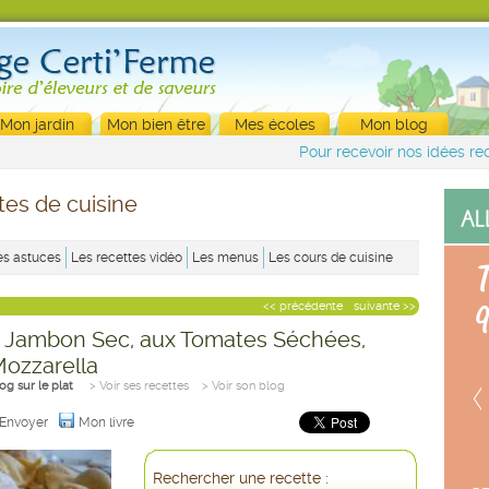
Mon jardin
Mon bien être
Mes écoles
Mon blog
Pour recevoir nos idées rec
tes de cuisine
es astuces
Les recettes vidéo
Les menus
Les cours de cuisine
<< précédente
suivante >>
au Jambon Sec, aux Tomates Séchées,
 Mozzarella
og sur le plat
> Voir ses recettes
> Voir son blog
Envoyer
Mon livre
Rechercher une recette :