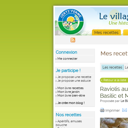
Mes recettes
Connexion
Mes recet
Me connecter
Les recettes
L
Je participe !
Je propose une recette
< Retour à la liste
Je propose une astuce
Raviolis 
Mon livre recettes
Mon livre jardin
Basilic et
Mon livre bien-être
Proposée par
Le Bl
Je crée mon blog !
Imprimer
Nos recettes
Apéritifs, amuses
bouche