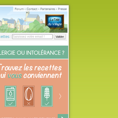
Forum
-
Contact
-
Partenaires
-
Presse
ettes :