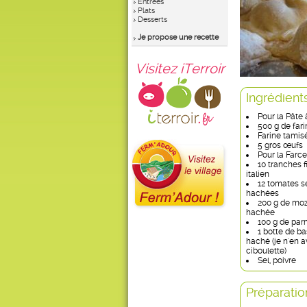
Entrées
Plats
Desserts
Je propose une recette
Visitez iTerroir
Ingrédient
Pour la Pâte 
500 g de fari
Farine tamisé
5 gros œufs
Pour la Farce 
10 tranches 
italien
12 tomates s
hachées
200 g de moz
hachée
100 g de pa
1 botte de ba
haché (je n'en av
ciboulette)
Sel, poivre
Préparatio