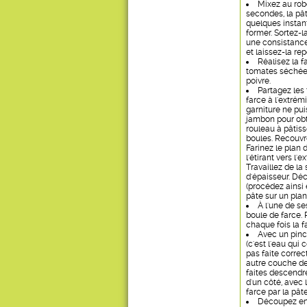
Mixez au robo
secondes, la pât
quelques instan
former. Sortez-l
une consistance
et laissez-la re
Réalisez la f
tomates séchées 
poivre.
Partagez les
farce à l'extrém
garniture ne pui
jambon pour obte
rouleau à pâtiss
boules. Recouvre
Farinez le plan 
l'étirant vers l
Travaillez de la
d'épaisseur. Dé
(procédez ainsi 
pâte sur un plan 
À l'une de se
boule de farce. 
chaque fois la f
Avec un pinc
(c'est l'eau qui
pas faite correc
autre couche de
faites descendr
d'un côté, avec 
farce par la pât
Découpez ensu