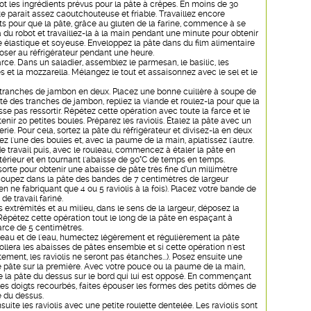
t les ingrédients prévus pour la pâte à crêpes. En moins de 30
e parait assez caoutchouteuse et friable. Travaillez encore
ts pour que la pâte, grâce au gluten de la farine, commence à se
a du robot et travaillez-la à la main pendant une minute pour obtenir
 élastique et soyeuse. Enveloppez la pâte dans du film alimentaire
poser au réfrigérateur pendant une heure.
arce. Dans un saladier, assemblez le parmesan, le basilic, les
et la mozzarella. Mélangez le tout et assaisonnez avec le sel et le
 tranches de jambon en deux. Placez une bonne cuillère à soupe de
ité des tranches de jambon, repliez la viande et roulez-la pour que la
sse pas ressortir. Répétez cette opération avec toute la farce et le
nir 20 petites boules. Préparez les raviolis. Étalez la pâte avec un
erie. Pour cela, sortez la pâte du réfrigérateur et divisez-la en deux
z l'une des boules et, avec la paume de la main, aplatissez l'autre.
de travail puis, avec le rouleau, commencez à étaler la pâte en
'extérieur et en tournant l'abaisse de 90°C de temps en temps.
 sorte pour obtenir une abaisse de pâte très fine d’un millimètre
coupez dans la pâte des bandes de 7 centimètres de largeur
en ne fabriquant que 4 ou 5 raviolis à la fois). Placez votre bande de
de travail fariné.
s extrémités et au milieu, dans le sens de la largeur, déposez la
Répétez cette opération tout le long de la pâte en espaçant à
arce de 5 centimètres.
eau et de l'eau, humectez légèrement et régulièrement la pâte
 collera les abaisses de pâtes ensemble et si cette opération n'est
tement, les raviolis ne seront pas étanches...). Posez ensuite une
 pâte sur la première. Avec votre pouce ou la paume de la main,
e la pâte du dessus sur le bord qui lui est opposé. En commençant
les doigts recourbés, faites épouser les formes des petits dômes de
e du dessus.
ite les raviolis avec une petite roulette dentelée. Les raviolis sont