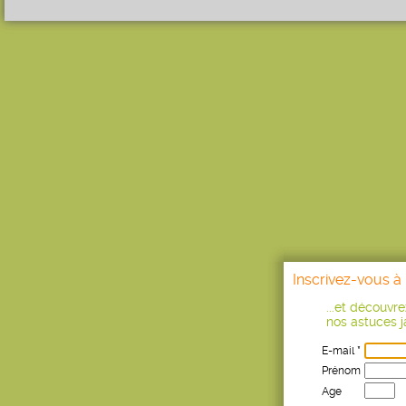
Inscrivez-vous à 
...et découvr
nos astuces ja
E-mail *
Prénom
Age