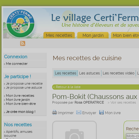
Mes recettes
Mon jardin
Mon bien êtr
Connexion
Mes recettes de cuisine
Me connecter
Les recettes
Les astuces
Les recettes vidéo
Je participe !
Je propose une recette
< Retour à la liste
Je propose une astuce
Pom-Bokit (Chaussons au
Mon livre recettes
Mon livre jardin
Proposée par
Rosa OPERATRICE
> Voir ses recettes
Mon livre bien-être
Je crée mon blog !
Imprimer
Envoyer
Mon livre
Nos recettes
Recher
Apéritifs, amuses
bouche