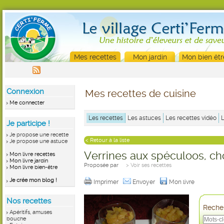
Mes recettes
Mon jardin
Mon bien êtr
Connexion
Mes recettes de cuisine
Me connecter
Les recettes
Les astuces
Les recettes vidéo
Je participe !
Je propose une recette
< Retour à la liste
Je propose une astuce
Verrines aux spéculoos, c
Mon livre recettes
Mon livre jardin
Proposée par
> Voir ses recettes
Mon livre bien-être
Je crée mon blog !
Imprimer
Envoyer
Mon livre
Nos recettes
Recher
Apéritifs, amuses
bouche