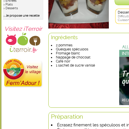
Entrées
Plats
Desserts
Desser
Je propose une recette
Difficult
Cuisson
Visitez iTerroir
Ingrédients
2 pommes
Quelques spéculoos
Fromage blanc
Nappage de chocolat
Café noir
1 sachet de sucre vanillé
Préparation
Écrasez finement les spéculoos et im