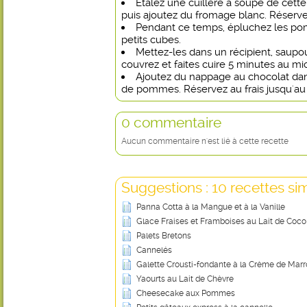
Étalez une cuillère à soupe de cette
puis ajoutez du fromage blanc. Réservez
Pendant ce temps, épluchez les po
petits cubes.
Mettez-les dans un récipient, saupou
couvrez et faites cuire 5 minutes au mi
Ajoutez du nappage au chocolat dans
de pommes. Réservez au frais jusqu'au
0 commentaire
Aucun commentaire n'est lié à cette recette
Suggestions : 10 recettes sim
Panna Cotta à la Mangue et à la Vanille
Glace Fraises et Framboises au Lait de Coco
Palets Bretons
Cannelés
Galette Crousti-fondante à la Crème de Mar
Yaourts au Lait de Chèvre
Cheesecake aux Pommes