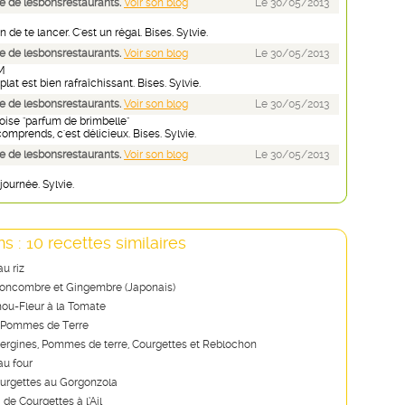
 de lesbonsrestaurants.
Voir son blog
Le 30/05/2013
n de te lancer. C'est un régal. Bises. Sylvie.
 de lesbonsrestaurants.
Voir son blog
Le 30/05/2013
M
 plat est bien rafraîchissant. Bises. Sylvie.
 de lesbonsrestaurants.
Voir son blog
Le 30/05/2013
oise "parfum de brimbelle"
mprends, c'est délicieux. Bises. Sylvie.
 de lesbonsrestaurants.
Voir son blog
Le 30/05/2013
journée. Sylvie.
s : 10 recettes similaires
u riz
oncombre et Gingembre (Japonais)
hou-Fleur à la Tomate
e Pommes de Terre
bergines, Pommes de terre, Courgettes et Reblochon
au four
urgettes au Gorgonzola
de Courgettes à l’Ail