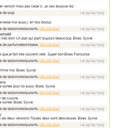
er version mais pas celle ci , je vais essayer biz.
e de loup
Le 29/05/2013
rveille moi aussi j' en fais bisous
 de lesbonsrestaurants.
Voir son blog
Le 29/05/2013
pette88
 très bon! Un plat qui plaît toujours beaucoup. Bises. Sylvie.
e de parfumdebrimbelle.
Voir son blog
Le 29/05/2013
e que je fait très souvent l'été . Super bon.Bises Françoise
 de lesbonsrestaurants.
Voir son blog
Le 29/05/2013
mme moi. Bises. Sylvie.
 de lesbonsrestaurants.
Voir son blog
Le 29/05/2013
mana
soirée pour toi aussi. Bises. Sylvie.
 de lesbonsrestaurants.
Voir son blog
Le 29/05/2013
 de cuisine
 soirée. Bises. Sylvie.
 de lesbonsrestaurants.
Voir son blog
Le 29/05/2013
y
 les deux versions! Toutes deux sont délicieuses. Bises. Sylvie.
 de lesbonsrestaurants.
Voir son blog
Le 29/05/2013