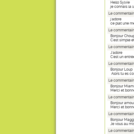
Hello Sylvie
je connais la 1
Le commentair
j'adore
ce plat une me
Le commentaire
Bonjour Chou
C'est simple et
Le commentair
J'adore
C'est un entré
Le commentaire
Bonjour Loup
Alors tu es co
Le commentaire
Bonjour Mia
Merci et bonne 
Le commentaire
Bonjour amour
Merci et bonne
Le commentaire
Bonjour Magg
Je vous au mis
Le commentaire