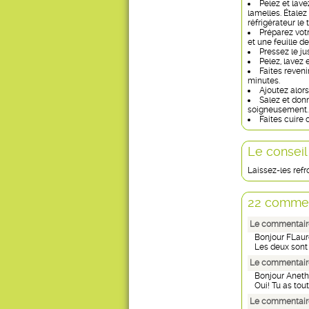
Pelez et lav
lamelles. Étalez
réfrigérateur le
Préparez vot
et une feuille de 
Pressez le ju
Pelez, lavez 
Faites reveni
minutes.
Ajoutez alors
Salez et don
soigneusement.
Faites cuire 
Le conseil
Laissez-les refro
22 commen
Le commentaire
Bonjour FLaur
Les deux sont 
Le commentaire
Bonjour Aneth
Oui! Tu as tout 
Le commentaire