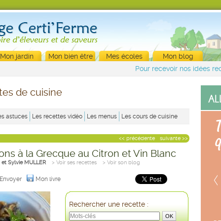
Mon jardin
Mon bien être
Mes écoles
Mon blog
Pour recevoir nos idées rec
tes de cuisine
es astuces
Les recettes vidéo
Les menus
Les cours de cuisine
<< précédente
suivante >>
s à la Grecque au Citron et Vin Blanc
 et Sylvie MULLER
> Voir ses recettes
> Voir son blog
Envoyer
Mon livre
Rechercher une recette :