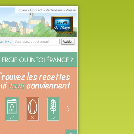
Forum
-
Contact
-
Partenaires
-
Presse
ettes :