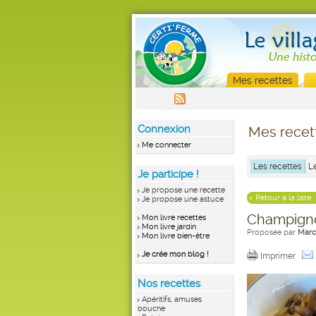
Mes recettes
Connexion
Mes recet
Me connecter
Les recettes
L
Je participe !
Je propose une recette
< Retour à la liste
Je propose une astuce
Champignon
Mon livre recettes
Mon livre jardin
Proposée par
Marc
Mon livre bien-être
Je crée mon blog !
Imprimer
Nos recettes
Apéritifs, amuses
bouche