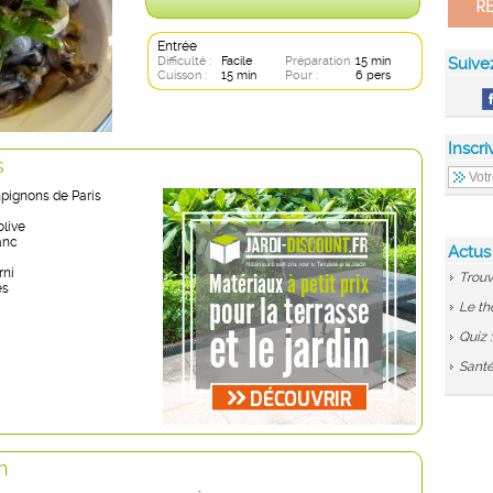
Entrée
Difficulté :
Facile
Préparation :
15 min
Suive
Cuisson :
15 min
Pour :
6 pers
Inscri
s
pignons de Paris
olive
lanc
Actus
rni
Trouv
es
Le th
Quiz 
Santé
n