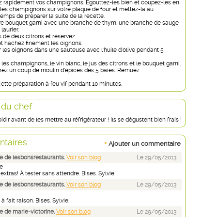
ez rapidement vos champignons. Égouttez-les bien et coupez-les en
 les champignons sur votre plaque de four et mettez-la au
 temps de préparer la suite de la recette.
re bouquet garni avec une branche de thym, une branche de sauge
laurier.
s de deux citrons et réservez.
et hachez finement les oignons.
r les oignons dans une sauteuse avec l'huile d'olive pendant 5
 les champignons, le vin blanc, le jus des citrons et le bouquet garni.
nez un coup de moulin d'épices des 5 baies. Remuez
cette préparation à feu vif pendant 10 minutes.
 du chef
idir avant de les mettre au réfrigérateur ! Ils se dégustent bien frais !
taires
+
Ajouter un commentaire
 de lesbonsrestaurants.
Voir son blog
Le 29/05/2013
e
extras! À tester sans attendre. Bises. Sylvie.
 de lesbonsrestaurants.
Voir son blog
Le 29/05/2013
à fait raison. Bises. Sylvie.
 de marie-victorine.
Voir son blog
Le 29/05/2013