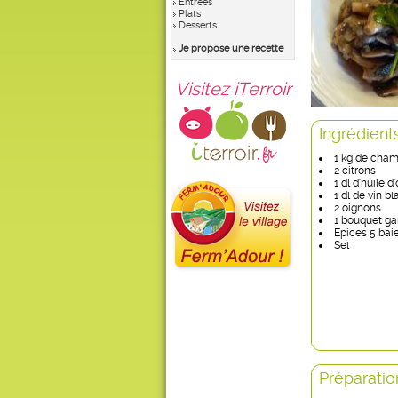
Entrées
Plats
Desserts
Je propose une recette
Visitez iTerroir
Ingrédient
1 kg de cham
2 citrons
1 dl d'huile d'
1 dl de vin b
2 oignons
1 bouquet ga
Epices 5 bai
Sel
Préparatio