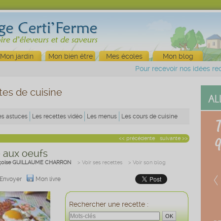
Mon jardin
Mon bien être
Mes écoles
Mon blog
Pour recevoir nos idées rec
tes de cuisine
es astuces
Les recettes vidéo
Les menus
Les cours de cuisine
<< précédente
suivante >>
e aux oeufs
çoise GUILLAUME CHARRON
> Voir ses recettes
> Voir son blog
Envoyer
Mon livre
Rechercher une recette :