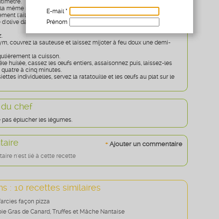
timètre.
 la même manière pour les tomates.
E-mail *
ment l'ail et détaillez en petits morceaux l'oignon.
Prénom
e d'olive dans une sauteuse pour faire revenir tous les légumes à feu
Age
* obligatoire
.
hym, couvrez la sauteuse et laissez mijoter à feu doux une demi-
gulièrement la cuisson.
e huilée, cassez les œufs entiers, assaisonnez puis, laissez-les
 quatre à cinq minutes.
ettes individuelles, servez la ratatouille et les œufs au plat sur le
 du chef
e pas éplucher les légumes.
aire
+
Ajouter un commentaire
re n'est lié à cette recette
s : 10 recettes similaires
farcies façon pizza
Foie Gras de Canard, Truffes et Mâche Nantaise