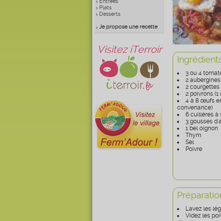
Entrées
Plats
Desserts
Je propose une recette
Visitez iTerroir
Ingrédient
3 ou 4 tomat
2 aubergines
2 courgettes
2 poivrons (1 
4 à 8 œufs en
convenance)
6 cuillères à
3 gousses d'a
1 bel oignon
Thym
Sel
Poivre
Préparatio
Lavez les lé
Videz les poi