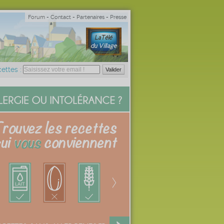
Forum
-
Contact
-
Partenaires
-
Presse
ettes :