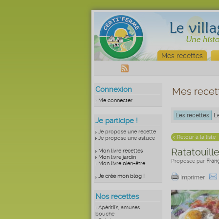
Mes recettes
Connexion
Mes recet
Me connecter
Les recettes
L
Je participe !
Je propose une recette
< Retour à la liste
Je propose une astuce
Ratatouill
Mon livre recettes
Mon livre jardin
Proposée par
Fran
Mon livre bien-être
Je crée mon blog !
Imprimer
Nos recettes
Apéritifs, amuses
bouche