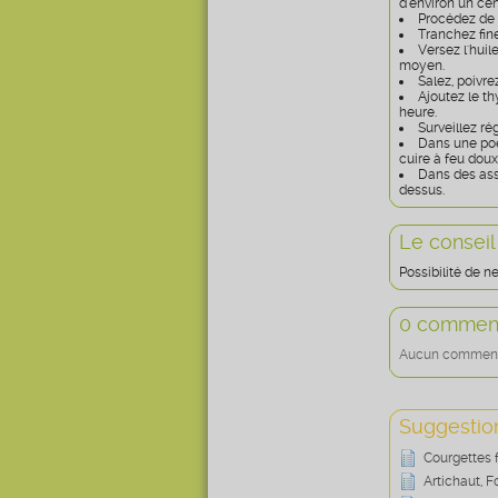
d'environ un cen
Procédez de
Tranchez fine
Versez l'huil
moyen.
Salez, poivrez
Ajoutez le t
heure.
Surveillez ré
Dans une poêl
cuire à feu doux
Dans des assi
dessus.
Le conseil
Possibilité de n
0 comment
Aucun commentai
Suggestion
Courgettes 
Artichaut, 