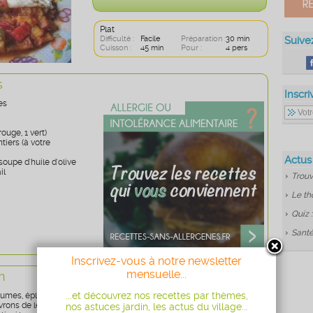
Plat
Difficulté :
Facile
Préparation :
30 min
Suive
Cuisson :
45 min
Pour :
4 pers
s
Inscri
es
rouge, 1 vert)
tiers (à votre
Actus
 soupe d'huile d'olive
il
Trouv
Le th
Quiz 
Santé
Inscrivez-vous à notre newsletter
mensuelle...
n
...et découvrez nos recettes par thèmes,
gumes, épluchez-les et coupez-les en morceaux.
vrons de leurs graines, taillez-les en lamelles puis, en morceaux
nos astuces jardin, les actus du village...